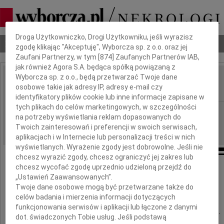
Dbamy o Twoją prywatność
Droga Użytkowniczko, Drogi Użytkowniku, jeśli wyrazisz
Nekrologi
Odeszli
Poradnik pogrzebowy
zgodę klikając "Akceptuję", Wyborcza sp. z o.o. oraz jej
Zaufani Partnerzy, w tym [
874
] Zaufanych Partnerów IAB,
jak również Agora S.A. będąca spółką powiązaną z
Wyborcza sp. z o.o., będą przetwarzać Twoje dane
Krynia
osobowe takie jak adresy IP, adresy e-mail czy
IMIĘ I NAZWISKO:
identyfikatory plików cookie lub inne informacje zapisane w
tych plikach do celów marketingowych, w szczególności
Gdańsk
REGION:
na potrzeby wyświetlania reklam dopasowanych do
27.05.2026
DATA EMISJI:
Twoich zainteresowań i preferencji w swoich serwisach,
aplikacjach i w Internecie lub personalizacji treści w nich
wyświetlanych. Wyrażenie zgody jest dobrowolne. Jeśli nie
chcesz wyrazić zgody, chcesz ograniczyć jej zakres lub
chcesz wycofać zgodę uprzednio udzieloną przejdź do
Kryniu
„Ustawień Zaawansowanych”.
Twoje dane osobowe mogą być przetwarzane także do
celów badania i mierzenia informacji dotyczących
funkcjonowania serwisów i aplikacji lub łączone z danymi
Dziękujemy, że byłaś obecna w naszym życiu.
dot. świadczonych Tobie usług. Jeśli podstawą