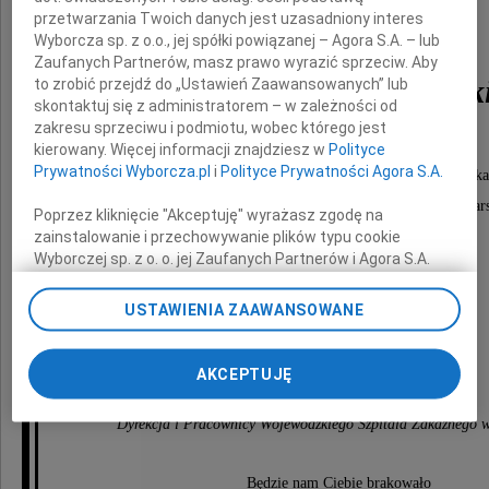
przetwarzania Twoich danych jest uzasadniony interes
Wyborcza sp. z o.o., jej spółki powiązanej – Agora S.A. – lub
Zaufanych Partnerów, masz prawo wyrazić sprzeciw. Aby
dr Agnieszki Gołędowski
to zrobić przejdź do „Ustawień Zaawansowanych” lub
skontaktuj się z administratorem – w zależności od
zakresu sprzeciwu i podmiotu, wobec którego jest
kierowany. Więcej informacji znajdziesz w
Polityce
Prywatności Wyborcza.pl
i
Polityce Prywatności Agora S.A.
naszego wieloletniego pracownika, wspaniałego leka
przyjaciela Wojewódzkiego Szpitala Zakaźnego w War
Poprzez kliknięcie "Akceptuję" wyrażasz zgodę na
zainstalowanie i przechowywanie plików typu cookie
Wyborczej sp. z o. o. jej Zaufanych Partnerów i Agora S.A.
na Twoim urządzeniu końcowym. Możesz też w każdej
Rodzinie i Bliskim
chwili zmienić swoje preferencje dot. plików cookie,
USTAWIENIA ZAAWANSOWANE
ponownie wywołując narzędzie do zarządzania Twoimi
preferencjami dot. przetwarzania danych poprzez
składamy głębokie wyrazy współczucia
odnośnik „Ustawienia prywatności” w stopce serwisu i
AKCEPTUJĘ
przechodząc do sekcji „Ustawienia zaawansowane”.
Zmiana ustawień plików cookie możliwa jest także za
Dyrekcja i Pracownicy Wojewódzkiego Szpitala Zakaźnego 
pomocą ustawień przeglądarki.
My, nasi Zaufani Partnerzy i Agora S.A. możemy
Będzie nam Ciebie brakowało