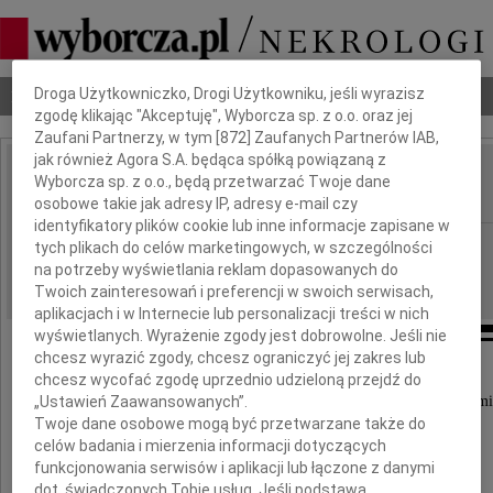
Dbamy o Twoją prywatność
Droga Użytkowniczko, Drogi Użytkowniku, jeśli wyrazisz
Nekrologi
Odeszli
Poradnik pogrzebowy
zgodę klikając "Akceptuję", Wyborcza sp. z o.o. oraz jej
Zaufani Partnerzy, w tym [
872
] Zaufanych Partnerów IAB,
jak również Agora S.A. będąca spółką powiązaną z
Agnieszka Gołędowska
Wyborcza sp. z o.o., będą przetwarzać Twoje dane
IMIĘ I NAZWISKO:
osobowe takie jak adresy IP, adresy e-mail czy
identyfikatory plików cookie lub inne informacje zapisane w
Warszawa
REGION:
tych plikach do celów marketingowych, w szczególności
na potrzeby wyświetlania reklam dopasowanych do
26.05.2026
DATA EMISJI:
Twoich zainteresowań i preferencji w swoich serwisach,
aplikacjach i w Internecie lub personalizacji treści w nich
wyświetlanych. Wyrażenie zgody jest dobrowolne. Jeśli nie
chcesz wyrazić zgody, chcesz ograniczyć jej zakres lub
chcesz wycofać zgodę uprzednio udzieloną przejdź do
„Ustawień Zaawansowanych”.
Z głębokim smutkiem przyjęliśmy wiadomość o śmi
Twoje dane osobowe mogą być przetwarzane także do
celów badania i mierzenia informacji dotyczących
funkcjonowania serwisów i aplikacji lub łączone z danymi
dot. świadczonych Tobie usług. Jeśli podstawą