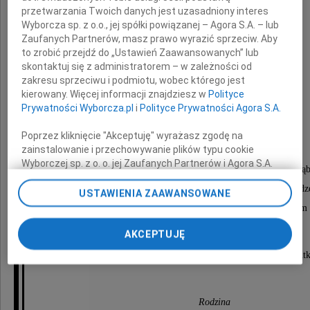
przetwarzania Twoich danych jest uzasadniony interes
Wyborcza sp. z o.o., jej spółki powiązanej – Agora S.A. – lub
Zaufanych Partnerów, masz prawo wyrazić sprzeciw. Aby
to zrobić przejdź do „Ustawień Zaawansowanych” lub
skontaktuj się z administratorem – w zależności od
zakresu sprzeciwu i podmiotu, wobec którego jest
Irena Dziedzic
kierowany. Więcej informacji znajdziesz w
Polityce
Prywatności Wyborcza.pl
i
Polityce Prywatności Agora S.A.
Nabożeństwo żałobne odbędzie się
Poprzez kliknięcie "Akceptuję" wyrażasz zgodę na
zainstalowanie i przechowywanie plików typu cookie
28 maja 2026 roku o godzinie 12:00
Wyborczej sp. z o. o. jej Zaufanych Partnerów i Agora S.A.
w kościele św. Marka Ewangelisty w Łomiankach-Dą
na Twoim urządzeniu końcowym. Możesz też w każdej
przy ul. Żywicznej 2, po którym nastąpi odprowadz
chwili zmienić swoje preferencje dot. plików cookie,
USTAWIENIA ZAAWANSOWANE
ponownie wywołując narzędzie do zarządzania Twoimi
do grobu rodzinnego na Cmentarzu Komunalnym Północnym 
preferencjami dot. przetwarzania danych poprzez
odnośnik „Ustawienia prywatności” w stopce serwisu i
AKCEPTUJĘ
przechodząc do sekcji „Ustawienia zaawansowane”.
O czym zawiadamia pogrążona w głębokim smut
Zmiana ustawień plików cookie możliwa jest także za
pomocą ustawień przeglądarki.
My, nasi Zaufani Partnerzy i Agora S.A. możemy
Rodzina