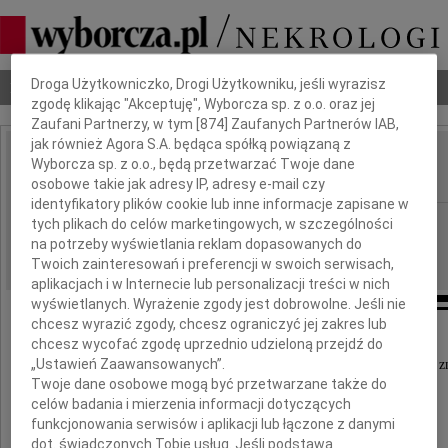
Dbamy o Twoją prywatność
Droga Użytkowniczko, Drogi Użytkowniku, jeśli wyrazisz
Nekrologi
Odeszli
Poradnik pogrzebowy
zgodę klikając "Akceptuję", Wyborcza sp. z o.o. oraz jej
Zaufani Partnerzy, w tym [
874
] Zaufanych Partnerów IAB,
jak również Agora S.A. będąca spółką powiązaną z
Irena Dziedzic
Wyborcza sp. z o.o., będą przetwarzać Twoje dane
IMIĘ I NAZWISKO:
osobowe takie jak adresy IP, adresy e-mail czy
identyfikatory plików cookie lub inne informacje zapisane w
Warszawa
tych plikach do celów marketingowych, w szczególności
REGION:
na potrzeby wyświetlania reklam dopasowanych do
26.05.2026
DATA EMISJI:
Twoich zainteresowań i preferencji w swoich serwisach,
aplikacjach i w Internecie lub personalizacji treści w nich
wyświetlanych. Wyrażenie zgody jest dobrowolne. Jeśli nie
chcesz wyrazić zgody, chcesz ograniczyć jej zakres lub
chcesz wycofać zgodę uprzednio udzieloną przejdź do
„Ustawień Zaawansowanych”.
Z żalem zawiadamiamy, że dnia 21 maja 2026 roku z
Twoje dane osobowe mogą być przetwarzane także do
w wieku 97 lat
celów badania i mierzenia informacji dotyczących
funkcjonowania serwisów i aplikacji lub łączone z danymi
dot. świadczonych Tobie usług. Jeśli podstawą