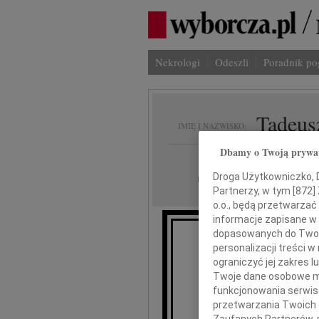
Nekrologi
Odeszli
Poradnik p
Tadeus
IMIĘ I NAZWISKO:
Dbamy o Twoją prywa
Warszawa
REGION:
Droga Użytkowniczko, Dr
25.05.2026
DATA EMISJI:
Partnerzy, w tym [
872
]
o.o., będą przetwarzać 
informacje zapisane w
dopasowanych do Twoich
personalizacji treści 
Z głębokim smu
ograniczyć jej zakres
Twoje dane osobowe mo
funkcjonowania serwisó
przetwarzania Twoich da