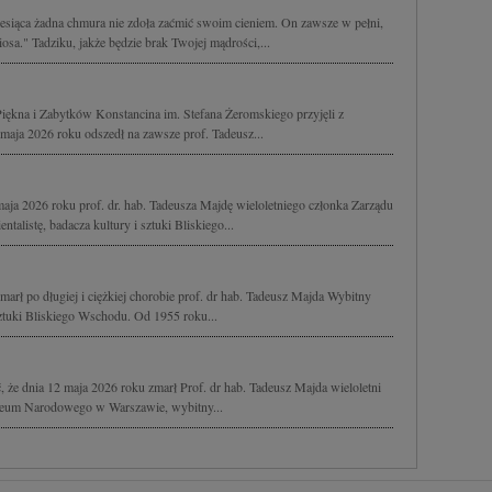
siąca żadna chmura nie zdoła zaćmić swoim cieniem. On zawsze w pełni,
osa." Tadziku, jakże będzie brak Twojej mądrości,...
kna i Zabytków Konstancina im. Stefana Żeromskiego przyjęli z
ja 2026 roku odszedł na zawsze prof. Tadeusz...
ja 2026 roku prof. dr. hab. Tadeusza Majdę wieloletniego członka Zarządu
talistę, badacza kultury i sztuki Bliskiego...
rł po długiej i ciężkiej chorobie prof. dr hab. Tadeusz Majda Wybitny
i sztuki Bliskiego Wschodu. Od 1955 roku...
 że dnia 12 maja 2026 roku zmarł Prof. dr hab. Tadeusz Majda wieloletni
uzeum Narodowego w Warszawie, wybitny...