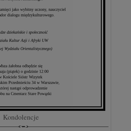
amięci jako wybitny uczony, nauczyciel
ador dialogu międzykulturowego.
dze dziekańskie i społeczność
iału Kultur Azji i Afryki UW
ej Wydziału Orientalistycznego)
Msza żałobna odbędzie się
aja (piątek) o godzinie 12:00
w Kościele Sióstr Wizytek
kim Przedmieściu 34 w Warszawie,
której nastąpi odprowadzenie
obu na Cmentarz Stare Powązki
Kondolencje