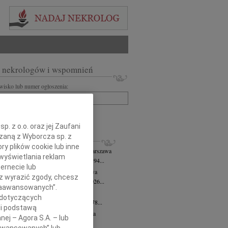
 nekrologów i wspomnień
zwisko lub numer ogłoszenia:
+ szukanie zaawansowane
. z o.o. oraz jej Zaufani
ązaną z Wyborcza sp. z
KROLOGI
ry plików cookie lub inne
 Downarowicz
wiek: 94
07.08.2026
Warszawa
wyświetlania reklam
u 1 sierpnia 2026 roku zmarł w wieku 94...
ernecie lub
yna Czerny-Latek
07.08.2026
Warszawa
sz wyrazić zgody, chcesz
em zawiadamiamy, że dnia 3 sierpnia 2026...
 Zaawansowanych”.
olińska-Witort
07.08.2026
Warszawa
 dotyczących
u 31 lipca 2026 roku zmarła w wieku 78...
li podstawą
rzata Kościelska
07.08.2026
Warszawa
nej – Agora S.A. – lub
lkim bólem zawiadamiamy, że 3...