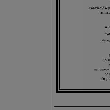
Pozostanie w p
i ambas
Wła
Wydz
(dawni
29 m
na Krakows
po 
do gr