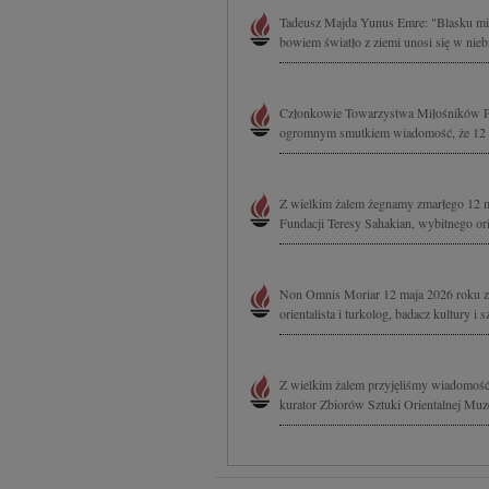
Tadeusz Majda Yunus Emre: "Blasku mie
bowiem światło z ziemi unosi się w niebi
Członkowie Towarzystwa Miłośników Pię
ogromnym smutkiem wiadomość, że 12 ma
Z wielkim żalem żegnamy zmarłego 12 ma
Fundacji Teresy Sahakian, wybitnego orien
Non Omnis Moriar 12 maja 2026 roku zma
orientalista i turkolog, badacz kultury 
Z wielkim żalem przyjęliśmy wiadomość,
kurator Zbiorów Sztuki Orientalnej M