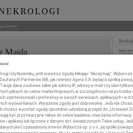
ogrzebowy
Szukaj
z Majda
Imię i na
tność
ogi Użytkowniku, jeśli wyrazisz zgodę klikając "Akceptuję", Wyborcza sp
 Zaufanych Partnerów IAB, jak również Agora S.A. będąca spółką powi
INNE NE
Twoje dane osobowe takie jak adresy IP, adresy e-mail czy identyfikato
Jerzy
 tych plikach do celów marketingowych, w szczególności na potrzeby 
W dni
 zainteresowań i preferencji w swoich serwisach, aplikacjach i w Int
Kryst
w nich wyświetlanych. Wyrażenie zgody jest dobrowolne. Jeśli nie chce
tkiem przyjęliśmy wiadomość o śmierci
Z żal
 lub chcesz wycofać zgodę uprzednio udzieloną przejdź do „Ustawień
Ewa W
gą być przetwarzane także do celów badania i mierzenia informacji
W dni
w i aplikacji lub łączone z danymi dot. świadczonych Tobie usług. Jeś
Małgo
nych jest uzasadniony interes Wyborcza sp. z o.o., jej spółki powiąza
Z wie