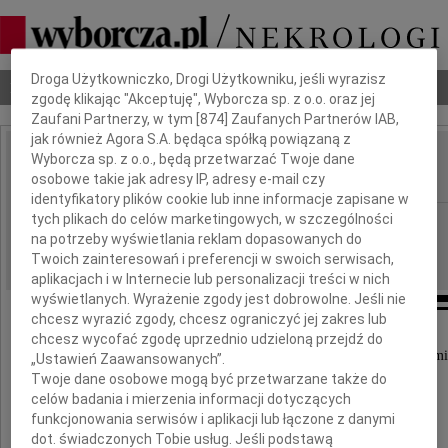
Dbamy o Twoją prywatność
Droga Użytkowniczko, Drogi Użytkowniku, jeśli wyrazisz
Nekrologi
Odeszli
Poradnik pogrzebowy
zgodę klikając "Akceptuję", Wyborcza sp. z o.o. oraz jej
Zaufani Partnerzy, w tym [
874
] Zaufanych Partnerów IAB,
jak również Agora S.A. będąca spółką powiązaną z
Wyborcza sp. z o.o., będą przetwarzać Twoje dane
Stanisław Kurek
IMIĘ I NAZWISKO:
osobowe takie jak adresy IP, adresy e-mail czy
identyfikatory plików cookie lub inne informacje zapisane w
tych plikach do celów marketingowych, w szczególności
Warszawa
REGION:
na potrzeby wyświetlania reklam dopasowanych do
22.05.2026
DATA EMISJI:
Twoich zainteresowań i preferencji w swoich serwisach,
aplikacjach i w Internecie lub personalizacji treści w nich
wyświetlanych. Wyrażenie zgody jest dobrowolne. Jeśli nie
chcesz wyrazić zgody, chcesz ograniczyć jej zakres lub
chcesz wycofać zgodę uprzednio udzieloną przejdź do
Z głębokim smutkiem przyjęliśmy wiadomość o śmi
„Ustawień Zaawansowanych”.
Pana Mgr.
Twoje dane osobowe mogą być przetwarzane także do
celów badania i mierzenia informacji dotyczących
funkcjonowania serwisów i aplikacji lub łączone z danymi
Stanisława Kurka
dot. świadczonych Tobie usług. Jeśli podstawą