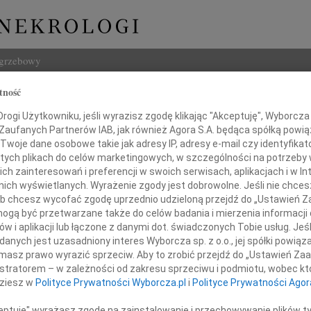
ogrzebowy
tność
Szukaj
ogi Użytkowniku, jeśli wyrazisz zgodę klikając "Akceptuję", Wyborcza sp
Imię i na
 Zaufanych Partnerów IAB, jak również Agora S.A. będąca spółką powi
Twoje dane osobowe takie jak adresy IP, adresy e-mail czy identyfikato
 tych plikach do celów marketingowych, w szczególności na potrzeby 
 zainteresowań i preferencji w swoich serwisach, aplikacjach i w Int
w nich wyświetlanych. Wyrażenie zgody jest dobrowolne. Jeśli nie chce
INNE NE
 lub chcesz wycofać zgodę uprzednio udzieloną przejdź do „Ustawień
Eugen
gą być przetwarzane także do celów badania i mierzenia informacji
Z ogr
w i aplikacji lub łączone z danymi dot. świadczonych Tobie usług. Jeś
Małgo
r Ewie Leszczyńskiej
nych jest uzasadniony interes Wyborcza sp. z o.o., jej spółki powiąza
Z głę
masz prawo wyrazić sprzeciw. Aby to zrobić przejdź do „Ustawień Z
Andr
istratorem – w zależności od zakresu sprzeciwu i podmiotu, wobec któ
razy współczucia po śmierci
27 li
dziesz w
Polityce Prywatności Wyborcza.pl
i
Polityce Prywatności Agor
Inoce
Mgr f
ceptuję" wyrażasz zgodę na zainstalowanie i przechowywanie plików t