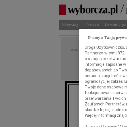
Nekrologi
Odeszli
Poradnik p
Dbamy o Twoją prywa
Droga Użytkowniczko, Dr
IMIĘ I NAZWISKO:
Partnerzy, w tym [
872
]
o.o., będą przetwarzać 
Warszawa
REGION:
informacje zapisane w
25.05.2026
DATA EMISJI:
dopasowanych do Twoich
personalizacji treści 
ograniczyć jej zakres
Twoje dane osobowe mo
funkcjonowania serwisó
Dokto
przetwarzania Twoich da
Zaufanych Partnerów, 
skontaktuj się z admin
wy
Więcej informacji znaj
Poprzez kliknięcie "Ak