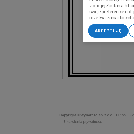
z o. o. jej Zaufanych 
swoje preferencje dot.
przetwarzania danych 
„Ustawienia zaawansow
zespół Klini
AKCEPTUJĘ
My, nasi Zaufani Part
Wojs
dokładnych danych geol
Przechowywanie informa
treści, badnie odbiorcó
Copyright © Wyborcza sp. z o.o.
O nas
St
Ustawienia prywatności