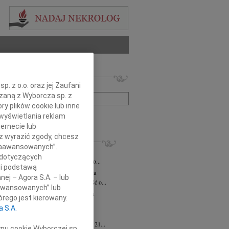
 nekrologów i wspomnień
. z o.o. oraz jej Zaufani
zwisko lub numer ogłoszenia:
ązaną z Wyborcza sp. z
ry plików cookie lub inne
wyświetlania reklam
+ szukanie zaawansowane
ernecie lub
sz wyrazić zgody, chcesz
KROLOGI
 Zaawansowanych”.
iusz Butruk
05.08.2026
Warszawa
 dotyczących
omnym żalem przyjęliśmy wiadomość o...
li podstawą
rzata Kościelska
06.08.2026
Warszawa
nej – Agora S.A. – lub
bokim smutkiem przyjęliśmy wiadomość o...
aawansowanych” lub
zej Komorowski
06.08.2026
Warszawa
rego jest kierowany.
pca 2026 roku odszedł Śp. Andrzej...
a S.A.
ntyna Karkocha
06.08.2026
Warszawa
arm. Inocentyna Karkocha zmarła dnia 21...
ypu cookie Wyborczej sp.