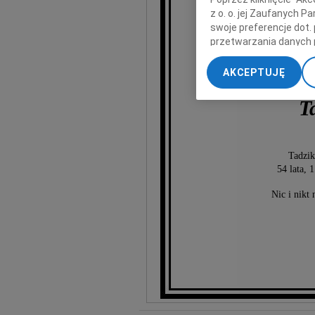
z o. o. jej Zaufanych 
swoje preferencje dot.
przetwarzania danych 
„Ustawienia zaawansow
AKCEPTUJĘ
My, nasi Zaufani Part
dokładnych danych geol
T
Przechowywanie informa
treści, badnie odbiorcó
Tadzik
54 lata, 
Nic i nikt 