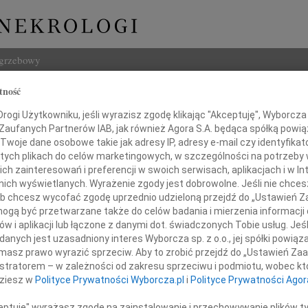
ogrzebowy
tność
Szukaj
z Majda
ogi Użytkowniku, jeśli wyrazisz zgodę klikając "Akceptuję", Wyborcza sp
Imię i na
 Zaufanych Partnerów IAB, jak również Agora S.A. będąca spółką powi
Twoje dane osobowe takie jak adresy IP, adresy e-mail czy identyfikato
 tych plikach do celów marketingowych, w szczególności na potrzeby 
 zainteresowań i preferencji w swoich serwisach, aplikacjach i w Int
w nich wyświetlanych. Wyrażenie zgody jest dobrowolne. Jeśli nie chce
INNE NE
 lub chcesz wycofać zgodę uprzednio udzieloną przejdź do „Ustawień
Marek
gą być przetwarzane także do celów badania i mierzenia informacji
Ze sm
w i aplikacji lub łączone z danymi dot. świadczonych Tobie usług. Jeś
Mari
nych jest uzasadniony interes Wyborcza sp. z o.o., jej spółki powiąza
Gdyby
 miłości jest miłość bez miary
masz prawo wyrazić sprzeciw. Aby to zrobić przejdź do „Ustawień Z
Andrz
istratorem – w zależności od zakresu sprzeciwu i podmiotu, wobec któ
Z wie
dziesz w
Polityce Prywatności Wyborcza.pl
i
Polityce Prywatności Agor
Andrz
Dnia 12 maja 2026 roku
Z głę
o godzinie 9.51
ceptuję" wyrażasz zgodę na zainstalowanie i przechowywanie plików t