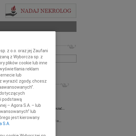
 nekrologów i wspomnień
. z o.o. oraz jej Zaufani
zwisko lub numer ogłoszenia:
ązaną z Wyborcza sp. z
ry plików cookie lub inne
wyświetlania reklam
+ szukanie zaawansowane
ernecie lub
sz wyrazić zgody, chcesz
KROLOGI
 Zaawansowanych”.
 Pliszkiewicz
05.08.2026
Warszawa
 dotyczących
utkiem żegnamy Profesora Marka...
li podstawą
anna Szymańska
04.08.2026
Warszawa
nej – Agora S.A. – lub
 miłość mogła uzdrawiać a łzy wskrzeszać...
aawansowanych” lub
ej Gołaszewski
04.08.2026
Warszawa
rego jest kierowany.
lkim smutkiem przyjęliśmy wiadomość o...
a S.A.
ej Perzanowski
03.08.2026
Warszawa
bokim smutkiem i niedowierzaniem...
ypu cookie Wyborczej sp.