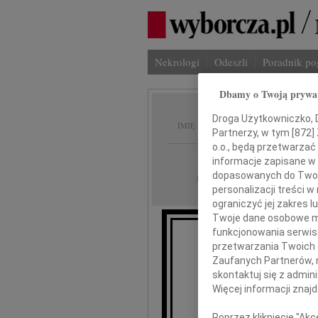
Nekrologi
Odeszli
Poradnik p
Dbamy o Twoją prywa
Tadeus
Droga Użytkowniczko, Dr
IMIĘ I NAZWISKO:
Partnerzy, w tym [
872
]
o.o., będą przetwarzać 
Warszawa
REGION:
informacje zapisane w
dopasowanych do Twoich
22.05.2026
DATA EMISJI:
personalizacji treści 
ograniczyć jej zakres
Twoje dane osobowe mo
funkcjonowania serwisó
przetwarzania Twoich da
Miarą
Zaufanych Partnerów, 
skontaktuj się z admin
Więcej informacji znaj
Poprzez kliknięcie "Ak