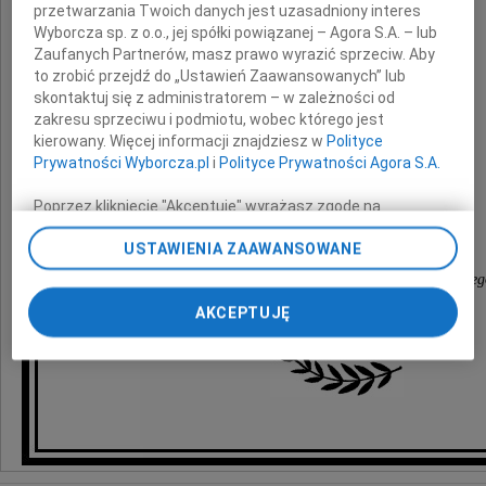
przetwarzania Twoich danych jest uzasadniony interes
wyrazy głębokiego współczucia
Wyborcza sp. z o.o., jej spółki powiązanej – Agora S.A. – lub
z powodu śmierci
Zaufanych Partnerów, masz prawo wyrazić sprzeciw. Aby
to zrobić przejdź do „Ustawień Zaawansowanych” lub
skontaktuj się z administratorem – w zależności od
Mamy
zakresu sprzeciwu i podmiotu, wobec którego jest
kierowany. Więcej informacji znajdziesz w
Polityce
Prywatności Wyborcza.pl
i
Polityce Prywatności Agora S.A.
składają
Poprzez kliknięcie "Akceptuję" wyrażasz zgodę na
zainstalowanie i przechowywanie plików typu cookie
USTAWIENIA ZAAWANSOWANE
Dyrekcja i Pracownicy
Wyborczej sp. z o. o. jej Zaufanych Partnerów i Agora S.A.
na Twoim urządzeniu końcowym. Możesz też w każdej
Ogrodu Botanicznego Uniwersytetu Warszawskieg
chwili zmienić swoje preferencje dot. plików cookie,
AKCEPTUJĘ
ponownie wywołując narzędzie do zarządzania Twoimi
preferencjami dot. przetwarzania danych poprzez
odnośnik „Ustawienia prywatności” w stopce serwisu i
przechodząc do sekcji „Ustawienia zaawansowane”.
Zmiana ustawień plików cookie możliwa jest także za
pomocą ustawień przeglądarki.
My, nasi Zaufani Partnerzy i Agora S.A. możemy