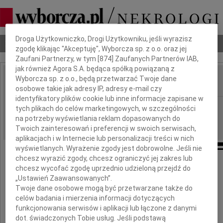
Dbamy o Twoją prywatność
Droga Użytkowniczko, Drogi Użytkowniku, jeśli wyrazisz
Nekrologi
Odeszli
Poradnik pogrzebowy
zgodę klikając "Akceptuję", Wyborcza sp. z o.o. oraz jej
Zaufani Partnerzy, w tym [
874
] Zaufanych Partnerów IAB,
jak również Agora S.A. będąca spółką powiązaną z
Wyborcza sp. z o.o., będą przetwarzać Twoje dane
IMIĘ I NAZWISKO:
osobowe takie jak adresy IP, adresy e-mail czy
identyfikatory plików cookie lub inne informacje zapisane w
Warszawa
REGION:
tych plikach do celów marketingowych, w szczególności
na potrzeby wyświetlania reklam dopasowanych do
21.05.2026
DATA EMISJI:
Twoich zainteresowań i preferencji w swoich serwisach,
aplikacjach i w Internecie lub personalizacji treści w nich
wyświetlanych. Wyrażenie zgody jest dobrowolne. Jeśli nie
chcesz wyrazić zgody, chcesz ograniczyć jej zakres lub
chcesz wycofać zgodę uprzednio udzieloną przejdź do
Drogiemu Koledze
„Ustawień Zaawansowanych”.
Twoje dane osobowe mogą być przetwarzane także do
Sławomirowi Lamparskiemu
celów badania i mierzenia informacji dotyczących
funkcjonowania serwisów i aplikacji lub łączone z danymi
dot. świadczonych Tobie usług. Jeśli podstawą