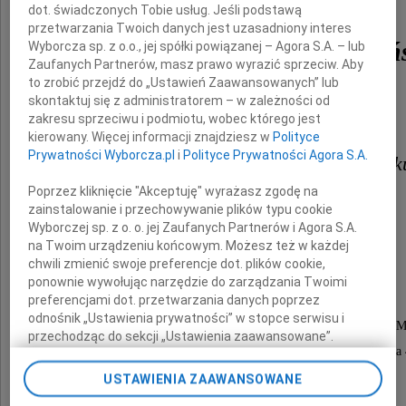
dot. świadczonych Tobie usług. Jeśli podstawą
przetwarzania Twoich danych jest uzasadniony interes
Magdalenę Polak-Jasień
Wyborcza sp. z o.o., jej spółki powiązanej – Agora S.A. – lub
Zaufanych Partnerów, masz prawo wyrazić sprzeciw. Aby
to zrobić przejdź do „Ustawień Zaawansowanych” lub
Była mądra, dobra i dzielna.
skontaktuj się z administratorem – w zależności od
Już nam Jej brak.
zakresu sprzeciwu i podmiotu, wobec którego jest
kierowany. Więcej informacji znajdziesz w
Polityce
Prywatności Wyborcza.pl
i
Polityce Prywatności Agora S.A.
Wujkowi Ksaweremu, Filipowi i Ja
Poprzez kliknięcie "Akceptuję" wyrażasz zgodę na
oraz Ich Bliskim
zainstalowanie i przechowywanie plików typu cookie
Wyborczej sp. z o. o. jej Zaufanych Partnerów i Agora S.A.
serdecznie współczujemy.
na Twoim urządzeniu końcowym. Możesz też w każdej
chwili zmienić swoje preferencje dot. plików cookie,
Magda, Wojtek, Jaś i Ania z rodzinami
ponownie wywołując narzędzie do zarządzania Twoimi
preferencjami dot. przetwarzania danych poprzez
odnośnik „Ustawienia prywatności” w stopce serwisu i
Dnia 9 czerwca o godz.18.00, w miesiąc po śmierci 
przechodząc do sekcji „Ustawienia zaawansowane”.
w Kościele pod wezwaniem Św. Teresy, ul. Tamka 
Zmiana ustawień plików cookie możliwa jest także za
pomocą ustawień przeglądarki.
zostanie odprawiona Msza Św. w Jej intencji.
USTAWIENIA ZAAWANSOWANE