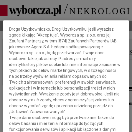
Dbamy o Twoją prywatność
Nekrologi
Odeszli
Poradnik pogrzebowy
Droga Użytkowniczko, Drogi Użytkowniku, jeśli wyrazisz
zgodę klikając "Akceptuję", Wyborcza sp. z o.o. oraz jej
Zaufani Partnerzy, w tym [
874
] Zaufanych Partnerów IAB,
jak również Agora S.A. będąca spółką powiązaną z
Magdalena Polak-Jasień
IMIĘ I NAZWISKO:
Wyborcza sp. z o.o., będą przetwarzać Twoje dane
osobowe takie jak adresy IP, adresy e-mail czy
identyfikatory plików cookie lub inne informacje zapisane w
Warszawa
REGION:
tych plikach do celów marketingowych, w szczególności
22.05.2026
DATA EMISJI:
na potrzeby wyświetlania reklam dopasowanych do
Twoich zainteresowań i preferencji w swoich serwisach,
aplikacjach i w Internecie lub personalizacji treści w nich
wyświetlanych. Wyrażenie zgody jest dobrowolne. Jeśli nie
chcesz wyrazić zgody, chcesz ograniczyć jej zakres lub
Z bólem i smutkiem żegnamy naszą kochaną i niezapomn
chcesz wycofać zgodę uprzednio udzieloną przejdź do
„Ustawień Zaawansowanych”.
Twoje dane osobowe mogą być przetwarzane także do
celów badania i mierzenia informacji dotyczących
funkcjonowania serwisów i aplikacji lub łączone z danymi