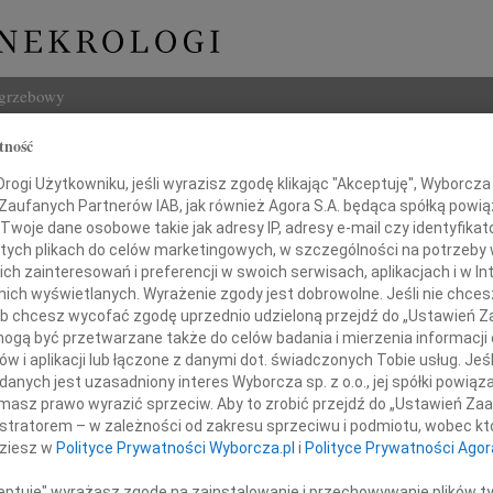
ogrzebowy
tność
Szukaj
z Kurmanowicz
ogi Użytkowniku, jeśli wyrazisz zgodę klikając "Akceptuję", Wyborcza sp
Imię i na
 Zaufanych Partnerów IAB, jak również Agora S.A. będąca spółką powi
Twoje dane osobowe takie jak adresy IP, adresy e-mail czy identyfikato
 tych plikach do celów marketingowych, w szczególności na potrzeby 
 zainteresowań i preferencji w swoich serwisach, aplikacjach i w Int
w nich wyświetlanych. Wyrażenie zgody jest dobrowolne. Jeśli nie chce
INNE NE
 lub chcesz wycofać zgodę uprzednio udzieloną przejdź do „Ustawień
Marek
gą być przetwarzane także do celów badania i mierzenia informacji
Ze sm
w i aplikacji lub łączone z danymi dot. świadczonych Tobie usług. Jeś
Mari
nych jest uzasadniony interes Wyborcza sp. z o.o., jej spółki powiąza
rmujemy, że w dniu 13 maja 2026 roku
Gdyby
masz prawo wyrazić sprzeciw. Aby to zrobić przejdź do „Ustawień Z
w wieku 86 lat zmarł
Andrz
istratorem – w zależności od zakresu sprzeciwu i podmiotu, wobec któ
Z wie
dziesz w
Polityce Prywatności Wyborcza.pl
i
Polityce Prywatności Agor
Andrz
deusz Kurmanowicz
Z głę
ceptuję" wyrażasz zgodę na zainstalowanie i przechowywanie plików t