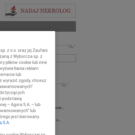
 nekrologów i wspomnień
. z o.o. oraz jej Zaufani
zwisko lub numer ogłoszenia:
ązaną z Wyborcza sp. z
ry plików cookie lub inne
wyświetlania reklam
+ szukanie zaawansowane
ernecie lub
sz wyrazić zgody, chcesz
KROLOGI
 Zaawansowanych”.
 Pliszkiewicz
05.08.2026
Warszawa
 dotyczących
utkiem żegnamy Profesora Marka...
li podstawą
anna Szymańska
04.08.2026
Warszawa
nej – Agora S.A. – lub
 miłość mogła uzdrawiać a łzy wskrzeszać...
aawansowanych” lub
ej Gołaszewski
04.08.2026
Warszawa
rego jest kierowany.
lkim smutkiem przyjęliśmy wiadomość o...
a S.A.
ej Perzanowski
03.08.2026
Warszawa
bokim smutkiem i niedowierzaniem...
ypu cookie Wyborczej sp.