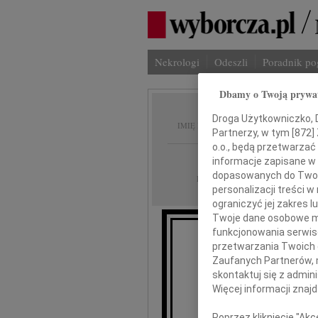
Nekrologi
Odeszli
Poradnik p
Dbamy o Twoją prywa
Tadeus
Droga Użytkowniczko, Dr
IMIĘ I NAZWISKO:
Partnerzy, w tym [
872
]
o.o., będą przetwarzać 
Warszawa
REGION:
informacje zapisane w
dopasowanych do Twoich
21.05.2026
DATA EMISJI:
personalizacji treści 
ograniczyć jej zakres
Twoje dane osobowe mo
funkcjonowania serwisó
przetwarzania Twoich da
Z żalem info
Zaufanych Partnerów, 
skontaktuj się z admin
Więcej informacji znaj
ŚP. Ta
Poprzez kliknięcie "Ak