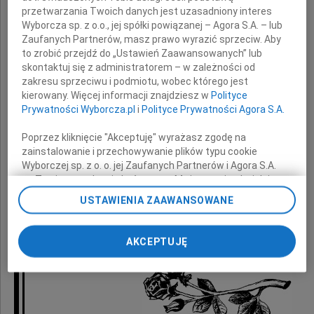
przetwarzania Twoich danych jest uzasadniony interes
Wyborcza sp. z o.o., jej spółki powiązanej – Agora S.A. – lub
wyrazy głębokiego współczucia
Zaufanych Partnerów, masz prawo wyrazić sprzeciw. Aby
z powodu śmierci
to zrobić przejdź do „Ustawień Zaawansowanych” lub
skontaktuj się z administratorem – w zależności od
zakresu sprzeciwu i podmiotu, wobec którego jest
Mamy
kierowany. Więcej informacji znajdziesz w
Polityce
Prywatności Wyborcza.pl
i
Polityce Prywatności Agora S.A.
Poprzez kliknięcie "Akceptuję" wyrażasz zgodę na
zainstalowanie i przechowywanie plików typu cookie
składają
Wyborczej sp. z o. o. jej Zaufanych Partnerów i Agora S.A.
na Twoim urządzeniu końcowym. Możesz też w każdej
Dyrekcja oraz koleżanki i koledzy
chwili zmienić swoje preferencje dot. plików cookie,
USTAWIENIA ZAAWANSOWANE
ponownie wywołując narzędzie do zarządzania Twoimi
z Instytutu Sztuki PAN
preferencjami dot. przetwarzania danych poprzez
odnośnik „Ustawienia prywatności” w stopce serwisu i
AKCEPTUJĘ
przechodząc do sekcji „Ustawienia zaawansowane”.
Zmiana ustawień plików cookie możliwa jest także za
pomocą ustawień przeglądarki.
My, nasi Zaufani Partnerzy i Agora S.A. możemy