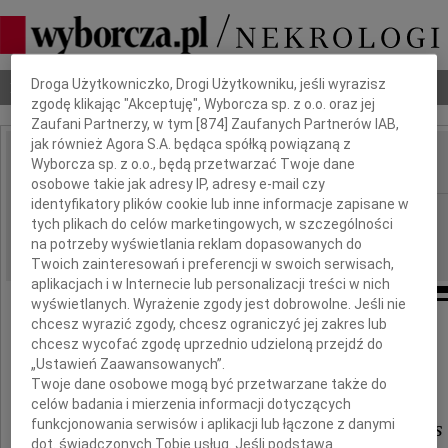
Dbamy o Twoją prywatność
Droga Użytkowniczko, Drogi Użytkowniku, jeśli wyrazisz
Nekrologi
Odeszli
Poradnik pogrzebowy
zgodę klikając "Akceptuję", Wyborcza sp. z o.o. oraz jej
Zaufani Partnerzy, w tym [
874
] Zaufanych Partnerów IAB,
jak również Agora S.A. będąca spółką powiązaną z
Wyborcza sp. z o.o., będą przetwarzać Twoje dane
IMIĘ I NAZWISKO:
osobowe takie jak adresy IP, adresy e-mail czy
identyfikatory plików cookie lub inne informacje zapisane w
Warszawa
REGION:
tych plikach do celów marketingowych, w szczególności
20.05.2026
DATA EMISJI:
na potrzeby wyświetlania reklam dopasowanych do
Twoich zainteresowań i preferencji w swoich serwisach,
aplikacjach i w Internecie lub personalizacji treści w nich
wyświetlanych. Wyrażenie zgody jest dobrowolne. Jeśli nie
chcesz wyrazić zgody, chcesz ograniczyć jej zakres lub
chcesz wycofać zgodę uprzednio udzieloną przejdź do
„Ustawień Zaawansowanych”.
Drogiej Koleżance
Twoje dane osobowe mogą być przetwarzane także do
celów badania i mierzenia informacji dotyczących
Karolinie Łabowicz-Dymanus
funkcjonowania serwisów i aplikacji lub łączone z danymi
dot. świadczonych Tobie usług. Jeśli podstawą