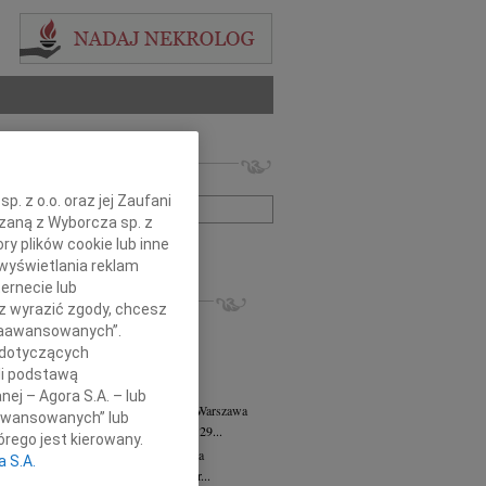
 nekrologów i wspomnień
zwisko lub numer ogłoszenia:
. z o.o. oraz jej Zaufani
ązaną z Wyborcza sp. z
ry plików cookie lub inne
+ szukanie zaawansowane
wyświetlania reklam
ernecie lub
KROLOGI
sz wyrazić zgody, chcesz
8.2026
Warszawa
 Zaawansowanych”.
anie Wydziału dr hab. Julii Kubisie,...
 dotyczących
8.2026
Warszawa
li podstawą
j kochanej i dzielnej Marylce Butruk...
nej – Agora S.A. – lub
 Tadeusz Duniec
wiek: 79
07.08.2026
Warszawa
aawansowanych” lub
lkim żalem przyjęliśmy wiadomość, że 29...
rego jest kierowany.
rzata Kościelska
07.08.2026
Warszawa
a S.A.
u 3 sierpnia 2026 roku zmarła Profesor...