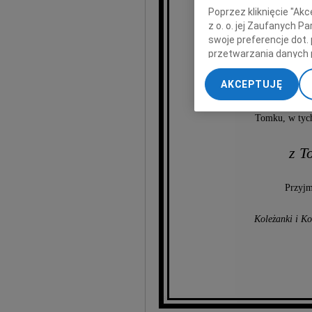
Poprzez kliknięcie "Ak
z o. o. jej Zaufanych 
swoje preferencje dot.
przetwarzania danych 
profe
„Ustawienia zaawansow
AKCEPTUJĘ
dyrektor
My, nasi Zaufani Part
dokładnych danych geol
Tomku, w tych
Przechowywanie informa
treści, badnie odbiorcó
z T
Przyjm
Koleżanki i K