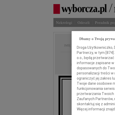
Nekrologi
Odeszli
Poradnik p
Dbamy o Twoją prywa
Jerzy 
IMIĘ I NAZWISKO:
Droga Użytkowniczko, Dr
Partnerzy, w tym [
874
]
Warszawa
REGION:
o.o., będą przetwarzać 
informacje zapisane w
21.05.2026
DATA EMISJI:
dopasowanych do Twoich
personalizacji treści 
ograniczyć jej zakres
Twoje dane osobowe mo
funkcjonowania serwisó
Z głębokim smu
przetwarzania Twoich da
Zaufanych Partnerów, 
Je
skontaktuj się z admin
Więcej informacji znaj