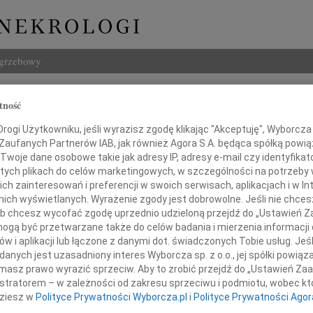
ogrzebowy
Szukaj
tność
Basiuk
Imię i na
ogi Użytkowniku, jeśli wyrazisz zgodę klikając "Akceptuję", Wyborcza sp
 Zaufanych Partnerów IAB, jak również Agora S.A. będąca spółką powi
Twoje dane osobowe takie jak adresy IP, adresy e-mail czy identyfikato
 tych plikach do celów marketingowych, w szczególności na potrzeby 
 zainteresowań i preferencji w swoich serwisach, aplikacjach i w Int
INNE NE
w nich wyświetlanych. Wyrażenie zgody jest dobrowolne. Jeśli nie chce
07.0
 lub chcesz wycofać zgodę uprzednio udzieloną przejdź do „Ustawień
Dziek
gą być przetwarzane także do celów badania i mierzenia informacji
07.0
w i aplikacji lub łączone z danymi dot. świadczonych Tobie usług. Jeś
tkiem przyjęliśmy wiadomość o śmierci
Nasze
nych jest uzasadniony interes Wyborcza sp. z o.o., jej spółki powiąza
Jacek
masz prawo wyrazić sprzeciw. Aby to zrobić przejdź do „Ustawień Z
Z wie
rzego Basiuka
istratorem – w zależności od zakresu sprzeciwu i podmiotu, wobec któ
Małgo
dziesz w
Polityce Prywatności Wyborcza.pl
i
Polityce Prywatności Agor
W dni