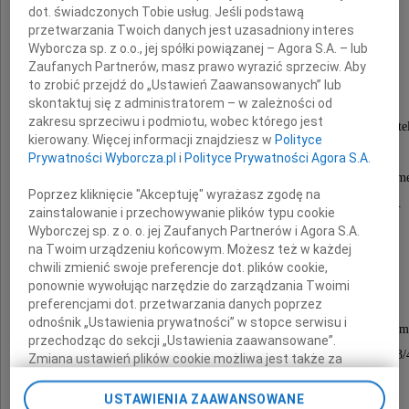
dot. świadczonych Tobie usług. Jeśli podstawą
przetwarzania Twoich danych jest uzasadniony interes
Wyborcza sp. z o.o., jej spółki powiązanej – Agora S.A. – lub
24.11.1936-12.05.2026
Zaufanych Partnerów, masz prawo wyrazić sprzeciw. Aby
to zrobić przejdź do „Ustawień Zaawansowanych” lub
skontaktuj się z administratorem – w zależności od
zakresu sprzeciwu i podmiotu, wobec którego jest
Wybitny dziennikarz prasowy oraz publicysta radiowy i te
kierowany. Więcej informacji znajdziesz w
Polityce
syn Ziemi Śląskiej,
Prywatności Wyborcza.pl
i
Polityce Prywatności Agora S.A.
wieloletni doradca Mercedes-Benz i koncernu Siem
Poprzez kliknięcie "Akceptuję" wyrażasz zgodę na
Zasłużony dla stosunków polsko-niemieckich.
zainstalowanie i przechowywanie plików typu cookie
Współzałożyciel klubu Harvarda w Polsce
Wyborczej sp. z o. o. jej Zaufanych Partnerów i Agora S.A.
na Twoim urządzeniu końcowym. Możesz też w każdej
Wspaniały ojciec.
chwili zmienić swoje preferencje dot. plików cookie,
ponownie wywołując narzędzie do zarządzania Twoimi
preferencjami dot. przetwarzania danych poprzez
odnośnik „Ustawienia prywatności” w stopce serwisu i
Pożegnanie nastąpi w Domu Przedpogrzebowym
przechodząc do sekcji „Ustawienia zaawansowane”.
na Powązkach Wojskowych, ul. Powązkowska 43/
Zmiana ustawień plików cookie możliwa jest także za
pomocą ustawień przeglądarki.
22.05.2026 roku (piątek) o godz. 13.00
USTAWIENIA ZAAWANSOWANE