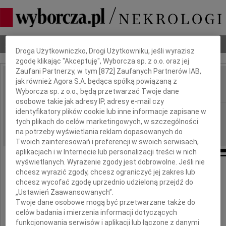
Dbamy o Twoją prywatność
Nekrologi
Odeszli
Poradnik pogrzebowy
Droga Użytkowniczko, Drogi Użytkowniku, jeśli wyrazisz
zgodę klikając "Akceptuję", Wyborcza sp. z o.o. oraz jej
Zaufani Partnerzy, w tym [
872
] Zaufanych Partnerów IAB,
jak również Agora S.A. będąca spółką powiązaną z
Karol Szyndzielorz
IMIĘ I NAZWISKO:
Wyborcza sp. z o.o., będą przetwarzać Twoje dane
osobowe takie jak adresy IP, adresy e-mail czy
identyfikatory plików cookie lub inne informacje zapisane w
cała Polska
REGION:
tych plikach do celów marketingowych, w szczególności
20.05.2026
DATA EMISJI:
na potrzeby wyświetlania reklam dopasowanych do
Twoich zainteresowań i preferencji w swoich serwisach,
aplikacjach i w Internecie lub personalizacji treści w nich
wyświetlanych. Wyrażenie zgody jest dobrowolne. Jeśli nie
chcesz wyrazić zgody, chcesz ograniczyć jej zakres lub
chcesz wycofać zgodę uprzednio udzieloną przejdź do
12 maja 2026 roku zmarł
„Ustawień Zaawansowanych”.
Twoje dane osobowe mogą być przetwarzane także do
celów badania i mierzenia informacji dotyczących
Karol Szyndzielorz
funkcjonowania serwisów i aplikacji lub łączone z danymi