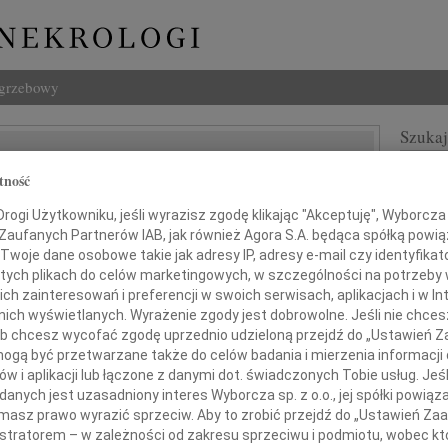
ogrzebowy
Szukaj
of Piesiewicz
Imię i na
tność
ogi Użytkowniku, jeśli wyrazisz zgodę klikając "Akceptuję", Wyborcza sp
 Zaufanych Partnerów IAB, jak również Agora S.A. będąca spółką powi
Twoje dane osobowe takie jak adresy IP, adresy e-mail czy identyfikato
INNE NE
 tych plikach do celów marketingowych, w szczególności na potrzeby 
 zainteresowań i preferencji w swoich serwisach, aplikacjach i w Int
Eugen
Z ogr
w nich wyświetlanych. Wyrażenie zgody jest dobrowolne. Jeśli nie chce
 lub chcesz wycofać zgodę uprzednio udzieloną przejdź do „Ustawień
Małgo
gą być przetwarzane także do celów badania i mierzenia informacji
żalem przyjąłem wiadomość o śmierci
Z głę
w i aplikacji lub łączone z danymi dot. świadczonych Tobie usług. Jeś
Andr
nych jest uzasadniony interes Wyborcza sp. z o.o., jej spółki powiąza
27 li
masz prawo wyrazić sprzeciw. Aby to zrobić przejdź do „Ustawień Z
Inoce
istratorem – w zależności od zakresu sprzeciwu i podmiotu, wobec któ
Mgr f