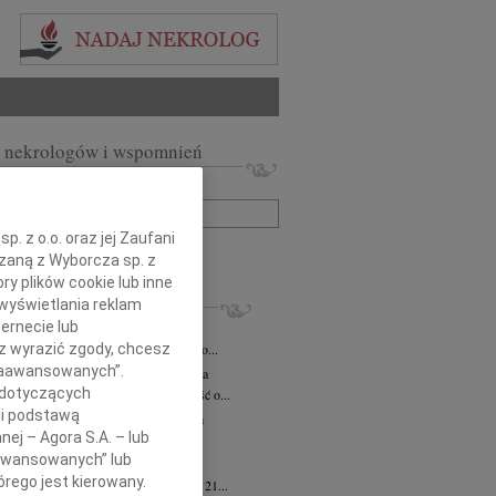
 nekrologów i wspomnień
zwisko lub numer ogłoszenia:
. z o.o. oraz jej Zaufani
+ szukanie zaawansowane
ązaną z Wyborcza sp. z
ry plików cookie lub inne
KROLOGI
wyświetlania reklam
ernecie lub
iusz Butruk
05.08.2026
Warszawa
omnym żalem przyjęliśmy wiadomość o...
sz wyrazić zgody, chcesz
 Zaawansowanych”.
rzata Kościelska
06.08.2026
Warszawa
 dotyczących
bokim smutkiem przyjęliśmy wiadomość o...
li podstawą
zej Komorowski
06.08.2026
Warszawa
nej – Agora S.A. – lub
pca 2026 roku odszedł Śp. Andrzej...
aawansowanych” lub
ntyna Karkocha
06.08.2026
Warszawa
rego jest kierowany.
arm. Inocentyna Karkocha zmarła dnia 21...