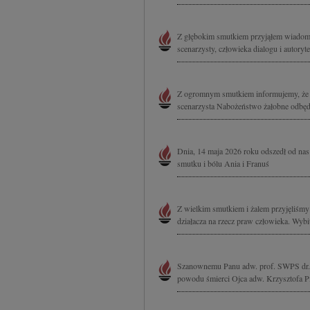
Z głębokim smutkiem przyjąłem wiadomo
scenarzysty, człowieka dialogu i autoryt
Z ogromnym smutkiem informujemy, że 1
scenarzysta Nabożeństwo żałobne odbędz
Dnia, 14 maja 2026 roku odszedł od nas
smutku i bólu Ania i Franuś
Z wielkim smutkiem i żalem przyjęliśm
działacza na rzecz praw człowieka. Wybi
Szanownemu Panu adw. prof. SWPS dr. 
powodu śmierci Ojca adw. Krzysztofa Pi