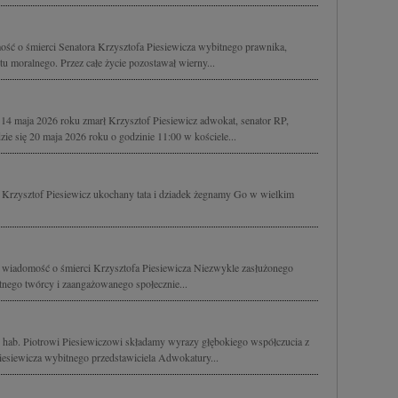
ść o śmierci Senatora Krzysztofa Piesiewicza wybitnego prawnika,
etu moralnego. Przez całe życie pozostawał wierny...
4 maja 2026 roku zmarł Krzysztof Piesiewicz adwokat, senator RP,
ie się 20 maja 2026 roku o godzinie 11:00 w kościele...
 Krzysztof Piesiewicz ukochany tata i dziadek żegnamy Go w wielkim
y wiadomość o śmierci Krzysztofa Piesiewicza Niezwykle zasłużonego
tnego twórcy i zaangażowanego społecznie...
hab. Piotrowi Piesiewiczowi składamy wyrazy głębokiego współczucia z
esiewicza wybitnego przedstawiciela Adwokatury...