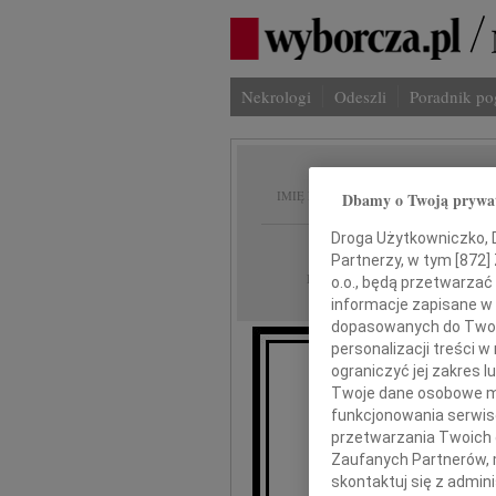
Nekrologi
Odeszli
Poradnik p
Krzyszt
IMIĘ I NAZWISKO:
Dbamy o Twoją prywa
Droga Użytkowniczko, Dr
Warszawa
REGION:
Partnerzy, w tym [
872
]
18.05.2026
DATA EMISJI:
o.o., będą przetwarzać 
informacje zapisane w
dopasowanych do Twoich
personalizacji treści 
ograniczyć jej zakres
Twoje dane osobowe mo
Z głębokim 
funkcjonowania serwisó
przetwarzania Twoich da
Zaufanych Partnerów, 
skontaktuj się z admin