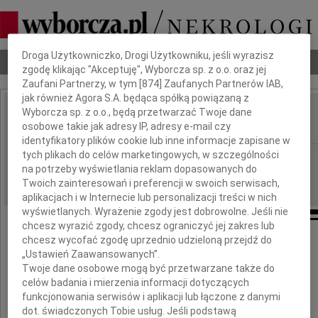
Dbamy o Twoją prywatność
Droga Użytkowniczko, Drogi Użytkowniku, jeśli wyrazisz
Nekrologi
Odeszli
Poradnik pogrzebowy
zgodę klikając "Akceptuję", Wyborcza sp. z o.o. oraz jej
Zaufani Partnerzy, w tym [
874
] Zaufanych Partnerów IAB,
jak również Agora S.A. będąca spółką powiązaną z
Wyborcza sp. z o.o., będą przetwarzać Twoje dane
Leszek Tarnowski
IMIĘ I NAZWISKO:
osobowe takie jak adresy IP, adresy e-mail czy
identyfikatory plików cookie lub inne informacje zapisane w
tych plikach do celów marketingowych, w szczególności
cała Polska
REGION:
na potrzeby wyświetlania reklam dopasowanych do
18.05.2026
DATA EMISJI:
Twoich zainteresowań i preferencji w swoich serwisach,
aplikacjach i w Internecie lub personalizacji treści w nich
wyświetlanych. Wyrażenie zgody jest dobrowolne. Jeśli nie
chcesz wyrazić zgody, chcesz ograniczyć jej zakres lub
chcesz wycofać zgodę uprzednio udzieloną przejdź do
Z głębokim smutkiem żegnamy
„Ustawień Zaawansowanych”.
Twoje dane osobowe mogą być przetwarzane także do
celów badania i mierzenia informacji dotyczących
funkcjonowania serwisów i aplikacji lub łączone z danymi
dot. świadczonych Tobie usług. Jeśli podstawą