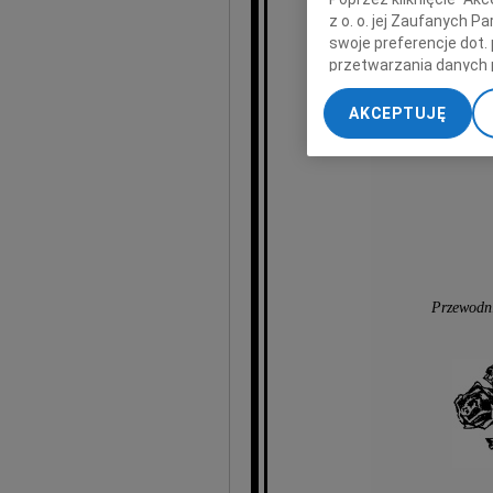
z o. o. jej Zaufanych 
swoje preferencje dot.
przetwarzania danych 
s
„Ustawienia zaawansow
AKCEPTUJĘ
My, nasi Zaufani Part
dokładnych danych geol
Przechowywanie informa
treści, badnie odbiorcó
Przewodni