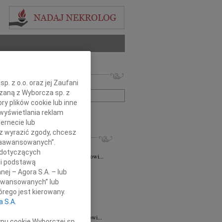
 nekrologów i wspomnień
. z o.o. oraz jej Zaufani
zwisko lub numer ogłoszenia:
ązaną z Wyborcza sp. z
ry plików cookie lub inne
wyświetlania reklam
+ szukanie zaawansowane
ernecie lub
sz wyrazić zgody, chcesz
KROLOGI
 Zaawansowanych”.
taśkiewicz
03.08.2026
Lublin
 dotyczących
Profesorowi Grzegorzowi Staśkiewiczowi...
li podstawą
8.2026
Lublin
nej – Agora S.A. – lub
dr hab. n. med. Grzegorzowi...
aawansowanych” lub
7.2026
Lublin
rego jest kierowany.
y głębokiego współczucia dla dr...
a S.A.
7.2026
Lublin
mu Koledze dr hab. n. med. Grzegorzowi...
ypu cookie Wyborczej sp.