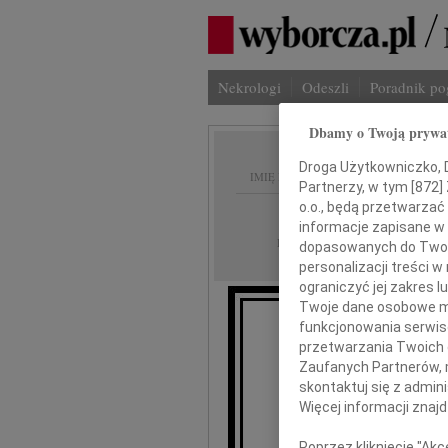
Nekrologi
Odeszli
Poradnik p
Dbamy o Twoją prywa
Droga Użytkowniczko, Dr
IMIĘ I NAZWISKO:
Partnerzy, w tym [
872
]
o.o., będą przetwarzać 
Lublin
REGION:
informacje zapisane w
14.05.2026
DATA EMISJI:
dopasowanych do Twoich
personalizacji treści 
ograniczyć jej zakres
Twoje dane osobowe mo
funkcjonowania serwisó
przetwarzania Twoich da
Zaufanych Partnerów, 
skontaktuj się z admin
Więcej informacji znaj
Poprzez kliknięcie "Ak
R