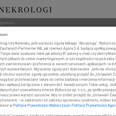
ogrzebowy
tność
Szukaj
ogi Użytkowniku, jeśli wyrazisz zgodę klikając "Akceptuję", Wyborcza sp
Imię i na
 Zaufanych Partnerów IAB, jak również Agora S.A. będąca spółką powi
Twoje dane osobowe takie jak adresy IP, adresy e-mail czy identyfikato
 tych plikach do celów marketingowych, w szczególności na potrzeby 
 zainteresowań i preferencji w swoich serwisach, aplikacjach i w Int
w nich wyświetlanych. Wyrażenie zgody jest dobrowolne. Jeśli nie chce
INNE NE
 lub chcesz wycofać zgodę uprzednio udzieloną przejdź do „Ustawień
Ewa S
gą być przetwarzane także do celów badania i mierzenia informacji
Panu 
w i aplikacji lub łączone z danymi dot. świadczonych Tobie usług. Jeś
03.0
nych jest uzasadniony interes Wyborcza sp. z o.o., jej spółki powiąza
Pani
Panu 
masz prawo wyrazić sprzeciw. Aby to zrobić przejdź do „Ustawień Z
31.0
Annie Glijer
istratorem – w zależności od zakresu sprzeciwu i podmiotu, wobec któ
Wyraz
dziesz w
Polityce Prywatności Wyborcza.pl
i
Polityce Prywatności Agor
31.0
Nasze
ceptuję" wyrażasz zgodę na zainstalowanie i przechowywanie plików t
adnej Rady Miasta Lublin