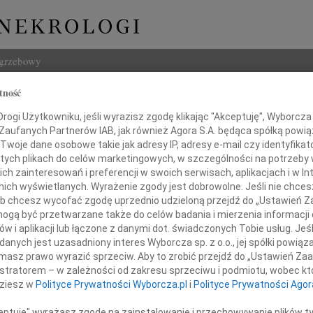
ogrzebowy
tność
Szukaj
ogi Użytkowniku, jeśli wyrazisz zgodę klikając "Akceptuję", Wyborcza sp
Imię i na
 Zaufanych Partnerów IAB, jak również Agora S.A. będąca spółką powi
Twoje dane osobowe takie jak adresy IP, adresy e-mail czy identyfikato
 tych plikach do celów marketingowych, w szczególności na potrzeby 
 zainteresowań i preferencji w swoich serwisach, aplikacjach i w Int
w nich wyświetlanych. Wyrażenie zgody jest dobrowolne. Jeśli nie chce
INNE NE
 lub chcesz wycofać zgodę uprzednio udzieloną przejdź do „Ustawień
07.0
gą być przetwarzane także do celów badania i mierzenia informacji
Dziek
w i aplikacji lub łączone z danymi dot. świadczonych Tobie usług. Jeś
07.0
nych jest uzasadniony interes Wyborcza sp. z o.o., jej spółki powiąza
Naszej drogiej Koleżance
Nasze
masz prawo wyrazić sprzeciw. Aby to zrobić przejdź do „Ustawień Z
Jacek
istratorem – w zależności od zakresu sprzeciwu i podmiotu, wobec któ
Z wie
dziesz w
Polityce Prywatności Wyborcza.pl
i
Polityce Prywatności Agor
Marcie Oborskiej
Małgo
W dni
ceptuję" wyrażasz zgodę na zainstalowanie i przechowywanie plików t