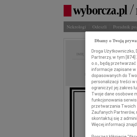
Nekrologi
Odeszli
Poradnik p
Dbamy o Twoją prywa
Droga Użytkowniczko, Dr
IMIĘ I NAZWISKO:
Partnerzy, w tym [
874
]
o.o., będą przetwarzać 
Warszawa
REGION:
informacje zapisane w
14.05.2026
DATA EMISJI:
dopasowanych do Twoich
personalizacji treści 
ograniczyć jej zakres
Twoje dane osobowe mo
funkcjonowania serwisó
przetwarzania Twoich da
Zaufanych Partnerów, 
skontaktuj się z admin
Więcej informacji znaj
Poprzez kliknięcie "Ak