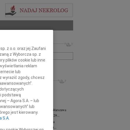
 nekrologów i wspomnień
. z o.o. oraz jej Zaufani
zwisko lub numer ogłoszenia:
ązaną z Wyborcza sp. z
ry plików cookie lub inne
wyświetlania reklam
+ szukanie zaawansowane
ernecie lub
sz wyrazić zgody, chcesz
KROLOGI
 Zaawansowanych”.
8.2026
Warszawa
 dotyczących
anie Wydziału dr hab. Julii Kubisie,...
li podstawą
8.2026
Warszawa
nej – Agora S.A. – lub
j kochanej i dzielnej Marylce Butruk...
aawansowanych” lub
 Tadeusz Duniec
wiek: 79
07.08.2026
Warszawa
rego jest kierowany.
lkim żalem przyjęliśmy wiadomość, że 29...
a S.A.
rzata Kościelska
07.08.2026
Warszawa
u 3 sierpnia 2026 roku zmarła Profesor...
ypu cookie Wyborczej sp.