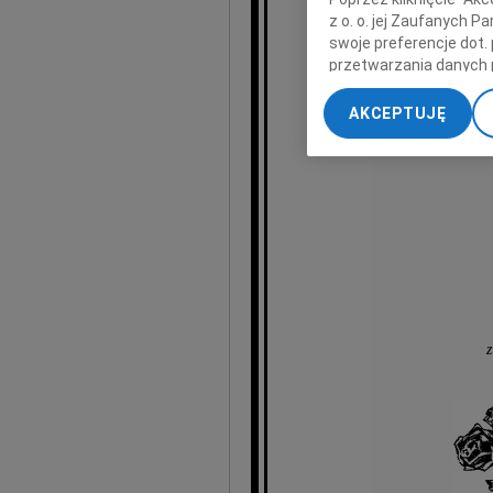
z o. o. jej Zaufanych 
swoje preferencje dot.
przetwarzania danych 
„Ustawienia zaawansow
AKCEPTUJĘ
My, nasi Zaufani Part
dokładnych danych geol
Przechowywanie informa
treści, badnie odbiorcó