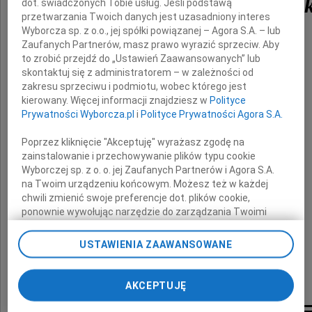
dr Heleny Kassyk-Rokick
dot. świadczonych Tobie usług. Jeśli podstawą
przetwarzania Twoich danych jest uzasadniony interes
Wyborcza sp. z o.o., jej spółki powiązanej – Agora S.A. – lub
Zaufanych Partnerów, masz prawo wyrazić sprzeciw. Aby
Rodzinie i Bliskim
to zrobić przejdź do „Ustawień Zaawansowanych” lub
skontaktuj się z administratorem – w zależności od
zakresu sprzeciwu i podmiotu, wobec którego jest
wyrazy współczucia składają
kierowany. Więcej informacji znajdziesz w
Polityce
Prywatności Wyborcza.pl
i
Polityce Prywatności Agora S.A.
Rektor, Prezydent i Założyciel
Poprzez kliknięcie "Akceptuję" wyrażasz zgodę na
oraz cała społeczność akademicka
zainstalowanie i przechowywanie plików typu cookie
Wyborczej sp. z o. o. jej Zaufanych Partnerów i Agora S.A.
Uczelni Łazarskiego
na Twoim urządzeniu końcowym. Możesz też w każdej
chwili zmienić swoje preferencje dot. plików cookie,
ponownie wywołując narzędzie do zarządzania Twoimi
preferencjami dot. przetwarzania danych poprzez
odnośnik „Ustawienia prywatności” w stopce serwisu i
USTAWIENIA ZAAWANSOWANE
przechodząc do sekcji „Ustawienia zaawansowane”.
Zmiana ustawień plików cookie możliwa jest także za
pomocą ustawień przeglądarki.
AKCEPTUJĘ
My, nasi Zaufani Partnerzy i Agora S.A. możemy