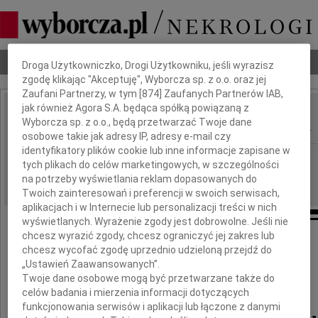
Dbamy o Twoją prywatność
Nekrologi
Odeszli
Poradnik pogrzebowy
Droga Użytkowniczko, Drogi Użytkowniku, jeśli wyrazisz
zgodę klikając "Akceptuję", Wyborcza sp. z o.o. oraz jej
Zaufani Partnerzy, w tym [
874
] Zaufanych Partnerów IAB,
jak również Agora S.A. będąca spółką powiązaną z
Helena Kassyk-Rokicka
Wyborcza sp. z o.o., będą przetwarzać Twoje dane
IMIĘ I NAZWISKO:
osobowe takie jak adresy IP, adresy e-mail czy
identyfikatory plików cookie lub inne informacje zapisane w
Warszawa
REGION:
tych plikach do celów marketingowych, w szczególności
14.05.2026
na potrzeby wyświetlania reklam dopasowanych do
DATA EMISJI:
Twoich zainteresowań i preferencji w swoich serwisach,
aplikacjach i w Internecie lub personalizacji treści w nich
wyświetlanych. Wyrażenie zgody jest dobrowolne. Jeśli nie
chcesz wyrazić zgody, chcesz ograniczyć jej zakres lub
chcesz wycofać zgodę uprzednio udzieloną przejdź do
Z najgłębszym smutkiem
„Ustawień Zaawansowanych”.
Twoje dane osobowe mogą być przetwarzane także do
przyjęliśmy wiadomość o śmierci
celów badania i mierzenia informacji dotyczących
funkcjonowania serwisów i aplikacji lub łączone z danymi