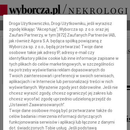
Dbamy o Twoją prywatność
Droga Użytkowniczko, Drogi Użytkowniku, jeśli wyrazisz
Nekrologi
Odeszli
Poradnik pogrzebowy
zgodę klikając "Akceptuję", Wyborcza sp. z o.o. oraz jej
Zaufani Partnerzy, w tym [
872
] Zaufanych Partnerów IAB,
jak również Agora S.A. będąca spółką powiązaną z
Magdalena Polak-Jasień
Wyborcza sp. z o.o., będą przetwarzać Twoje dane
IMIĘ I NAZWISKO:
osobowe takie jak adresy IP, adresy e-mail czy
identyfikatory plików cookie lub inne informacje zapisane w
Warszawa
tych plikach do celów marketingowych, w szczególności
REGION:
na potrzeby wyświetlania reklam dopasowanych do
13.05.2026
DATA EMISJI:
Twoich zainteresowań i preferencji w swoich serwisach,
aplikacjach i w Internecie lub personalizacji treści w nich
wyświetlanych. Wyrażenie zgody jest dobrowolne. Jeśli nie
chcesz wyrazić zgody, chcesz ograniczyć jej zakres lub
chcesz wycofać zgodę uprzednio udzieloną przejdź do
Ze smutkiem żegnamy
„Ustawień Zaawansowanych”.
Twoje dane osobowe mogą być przetwarzane także do
Magdalenę Polak-Jasień
celów badania i mierzenia informacji dotyczących
funkcjonowania serwisów i aplikacji lub łączone z danymi
dot. świadczonych Tobie usług. Jeśli podstawą