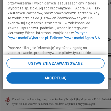
przetwarzania Twoich danych jest uzasadniony interes
wieloletniego wykładowcę Szkoły Głównej Handlowej w 
Wyborcza sp. z o.o., jej spółki powiązanej – Agora S.A. – lub
składamy wyrazy współczucia
Zaufanych Partnerów, masz prawo wyrazić sprzeciw. Aby
to zrobić przejdź do „Ustawień Zaawansowanych” lub
skontaktuj się z administratorem – w zależności od
Rodzinie i Bliskim
zakresu sprzeciwu i podmiotu, wobec którego jest
kierowany. Więcej informacji znajdziesz w
Polityce
Prywatności Wyborcza.pl
i
Polityce Prywatności Agora S.A.
pracownicy Centrum Nauki Języków Obcych SG
Poprzez kliknięcie "Akceptuję" wyrażasz zgodę na
zainstalowanie i przechowywanie plików typu cookie
Wyborczej sp. z o. o. jej Zaufanych Partnerów i Agora S.A.
Inne kondolencje
na Twoim urządzeniu końcowym. Możesz też w każdej
USTAWIENIA ZAAWANSOWANE
chwili zmienić swoje preferencje dot. plików cookie,
ponownie wywołując narzędzie do zarządzania Twoimi
preferencjami dot. przetwarzania danych poprzez
AKCEPTUJĘ
Z bólem i smutkiem żegnamy naszą kochaną i niezapomnianą Magdę Magdalenę Pola
odnośnik „Ustawienia prywatności” w stopce serwisu i
i dzielna. Już nam Jej brak. Wujkowi Ksaweremu, Filipowi i Jakubowi oraz Ich...
przechodząc do sekcji „Ustawienia zaawansowane”.
Zmiana ustawień plików cookie możliwa jest także za
pomocą ustawień przeglądarki.
Z wielkim smutkiem żegnamy naszą kochaną Przyjaciółkę Magdalenę Polak-Jasieńsk
byłaś dla nas wzorem szlachetności, źródłem wsparcia i przygarniającej...
My, nasi Zaufani Partnerzy i Agora S.A. możemy