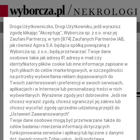
Dbamy o Twoją prywatność
Droga Użytkowniczko, Drogi Użytkowniku, jeśli wyrazisz
Nekrologi
Odeszli
Poradnik pogrzebowy
zgodę klikając "Akceptuję", Wyborcza sp. z o.o. oraz jej
Zaufani Partnerzy, w tym [
874
] Zaufanych Partnerów IAB,
jak również Agora S.A. będąca spółką powiązaną z
Tomasz Śmietanka
Wyborcza sp. z o.o., będą przetwarzać Twoje dane
IMIĘ I NAZWISKO:
osobowe takie jak adresy IP, adresy e-mail czy
identyfikatory plików cookie lub inne informacje zapisane w
Warszawa
REGION:
tych plikach do celów marketingowych, w szczególności
na potrzeby wyświetlania reklam dopasowanych do
13.05.2026
DATA EMISJI:
Twoich zainteresowań i preferencji w swoich serwisach,
aplikacjach i w Internecie lub personalizacji treści w nich
wyświetlanych. Wyrażenie zgody jest dobrowolne. Jeśli nie
chcesz wyrazić zgody, chcesz ograniczyć jej zakres lub
chcesz wycofać zgodę uprzednio udzieloną przejdź do
„Ustawień Zaawansowanych”.
Z ogromnym żalem żegnamy
Twoje dane osobowe mogą być przetwarzane także do
celów badania i mierzenia informacji dotyczących
naszego Pracownika,
funkcjonowania serwisów i aplikacji lub łączone z danymi
dot. świadczonych Tobie usług. Jeśli podstawą