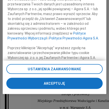
przetwarzania Twoich danych jest uzasadniony interes
Pana
Wyborcza sp. z o.o., jej spółki powiązanej – Agora S.A. – lub
Zaufanych Partnerów, masz prawo wyrazić sprzeciw. Aby
to zrobić przejdź do „Ustawień Zaawansowanych” lub
Tomasza Śmietankę
skontaktuj się z administratorem – w zależności od
zakresu sprzeciwu i podmiotu, wobec którego jest
kierowany. Więcej informacji znajdziesz w
Polityce
Prywatności Wyborcza.pl
i
Polityce Prywatności Agora S.A.
Poprzez kliknięcie "Akceptuję" wyrażasz zgodę na
zainstalowanie i przechowywanie plików typu cookie
Wyborczej sp. z o. o. jej Zaufanych Partnerów i Agora S.A.
Rodzinie i Bliskim
na Twoim urządzeniu końcowym. Możesz też w każdej
chwili zmienić swoje preferencje dot. plików cookie,
USTAWIENIA ZAAWANSOWANE
ponownie wywołując narzędzie do zarządzania Twoimi
preferencjami dot. przetwarzania danych poprzez
składamy kondolencje
odnośnik „Ustawienia prywatności” w stopce serwisu i
AKCEPTUJĘ
przechodząc do sekcji „Ustawienia zaawansowane”.
Zmiana ustawień plików cookie możliwa jest także za
Zarząd i pracownicy
pomocą ustawień przeglądarki.
Miejskiego Przedsiębiorstwa Wodociągów i Kanaliza
My, nasi Zaufani Partnerzy i Agora S.A. możemy
w m.st. Warszawie S.A.