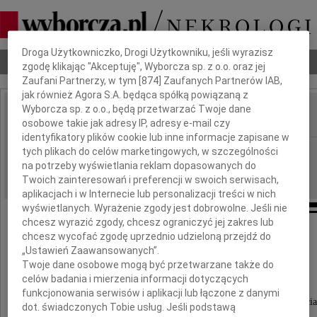
Dbamy o Twoją prywatność
Droga Użytkowniczko, Drogi Użytkowniku, jeśli wyrazisz
Nekrologi
Odeszli
Poradnik pogrzebowy
zgodę klikając "Akceptuję", Wyborcza sp. z o.o. oraz jej
Zaufani Partnerzy, w tym [
874
] Zaufanych Partnerów IAB,
jak również Agora S.A. będąca spółką powiązaną z
Wyborcza sp. z o.o., będą przetwarzać Twoje dane
osobowe takie jak adresy IP, adresy e-mail czy
IMIĘ I NAZWISKO:
identyfikatory plików cookie lub inne informacje zapisane w
Warszawa
tych plikach do celów marketingowych, w szczególności
REGION:
na potrzeby wyświetlania reklam dopasowanych do
13.05.2026
DATA EMISJI:
Twoich zainteresowań i preferencji w swoich serwisach,
aplikacjach i w Internecie lub personalizacji treści w nich
wyświetlanych. Wyrażenie zgody jest dobrowolne. Jeśli nie
chcesz wyrazić zgody, chcesz ograniczyć jej zakres lub
chcesz wycofać zgodę uprzednio udzieloną przejdź do
Pani
„Ustawień Zaawansowanych”.
Marcie Ambroziak
Twoje dane osobowe mogą być przetwarzane także do
celów badania i mierzenia informacji dotyczących
funkcjonowania serwisów i aplikacji lub łączone z danymi
wyrazy głębokiego współczucia i słowa wsparcia
dot. świadczonych Tobie usług. Jeśli podstawą
z powodu śmierci