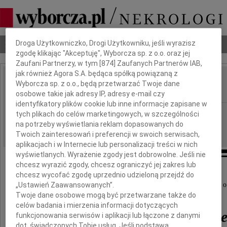
Dbamy o Twoją prywatność
Nekrologi
Odeszli
Poradnik pogrzebowy
Droga Użytkowniczko, Drogi Użytkowniku, jeśli wyrazisz
zgodę klikając "Akceptuję", Wyborcza sp. z o.o. oraz jej
Zaufani Partnerzy, w tym [
874
] Zaufanych Partnerów IAB,
jak również Agora S.A. będąca spółką powiązaną z
Ryszard Zembaczyński
Wyborcza sp. z o.o., będą przetwarzać Twoje dane
IMIĘ I NAZWISKO:
osobowe takie jak adresy IP, adresy e-mail czy
identyfikatory plików cookie lub inne informacje zapisane w
cała Polska
REGION:
tych plikach do celów marketingowych, w szczególności
na potrzeby wyświetlania reklam dopasowanych do
13.05.2026
DATA EMISJI:
Twoich zainteresowań i preferencji w swoich serwisach,
aplikacjach i w Internecie lub personalizacji treści w nich
wyświetlanych. Wyrażenie zgody jest dobrowolne. Jeśli nie
chcesz wyrazić zgody, chcesz ograniczyć jej zakres lub
chcesz wycofać zgodę uprzednio udzieloną przejdź do
Z głębokim smutkiem i żalem przyjęliśmy wiadomość o
„Ustawień Zaawansowanych”.
Twoje dane osobowe mogą być przetwarzane także do
celów badania i mierzenia informacji dotyczących
Ryszarda Zembaczyński
funkcjonowania serwisów i aplikacji lub łączone z danymi
dot. świadczonych Tobie usług. Jeśli podstawą