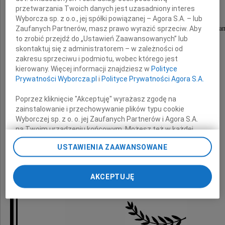
przetwarzania Twoich danych jest uzasadniony interes
Wyborcza sp. z o.o., jej spółki powiązanej – Agora S.A. – lub
wieloletniego Prezydenta Opola, Wojewody Opolskiego i s
Zaufanych Partnerów, masz prawo wyrazić sprzeciw. Aby
to zrobić przejdź do „Ustawień Zaawansowanych” lub
skontaktuj się z administratorem – w zależności od
zakresu sprzeciwu i podmiotu, wobec którego jest
Wyrazy współczucia
kierowany. Więcej informacji znajdziesz w
Polityce
Prywatności Wyborcza.pl
i
Polityce Prywatności Agora S.A.
Rodzinie i Bliskim
Poprzez kliknięcie "Akceptuję" wyrażasz zgodę na
zainstalowanie i przechowywanie plików typu cookie
Wyborczej sp. z o. o. jej Zaufanych Partnerów i Agora S.A.
składają
na Twoim urządzeniu końcowym. Możesz też w każdej
chwili zmienić swoje preferencje dot. plików cookie,
USTAWIENIA ZAAWANSOWANE
Donald Tusk
ponownie wywołując narzędzie do zarządzania Twoimi
preferencjami dot. przetwarzania danych poprzez
Przewodniczący Koalicji Obywatelskiej
odnośnik „Ustawienia prywatności” w stopce serwisu i
AKCEPTUJĘ
oraz przyjaciele z Koalicji Obywatelskiej
przechodząc do sekcji „Ustawienia zaawansowane”.
Zmiana ustawień plików cookie możliwa jest także za
pomocą ustawień przeglądarki.
My, nasi Zaufani Partnerzy i Agora S.A. możemy