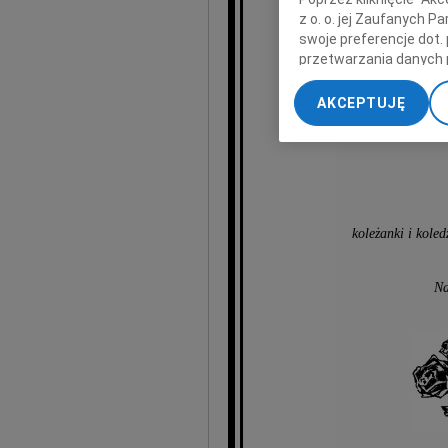
z o. o. jej Zaufanych 
z
swoje preferencje dot.
przetwarzania danych 
„Ustawienia zaawansow
AKCEPTUJĘ
My, nasi Zaufani Part
dokładnych danych geol
Przechowywanie informa
treści, badnie odbiorcó
koleżanki i kole
Na