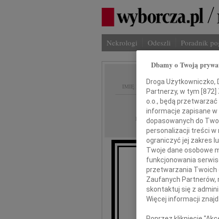
Nekrologi
Odeszli
Poradnik p
Dbamy o Twoją prywa
Droga Użytkowniczko, Dr
IMIĘ I NAZWISKO:
Partnerzy, w tym [
872
]
o.o., będą przetwarzać 
Warszawa
REGION:
informacje zapisane w
13.05.2026
DATA EMISJI:
dopasowanych do Twoich
personalizacji treści 
ograniczyć jej zakres
Twoje dane osobowe mo
funkcjonowania serwisó
przetwarzania Twoich da
Zaufanych Partnerów, 
skontaktuj się z admin
Więcej informacji znaj
wy
Poprzez kliknięcie "Ak