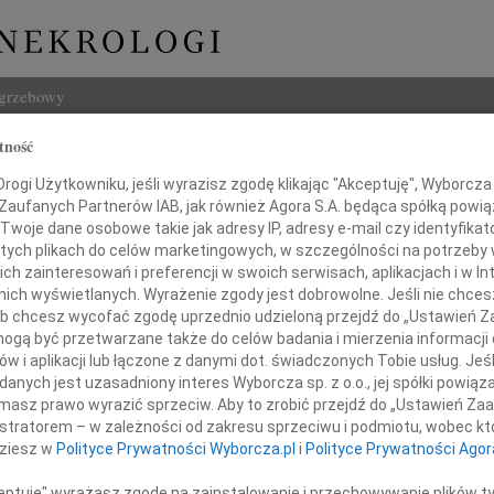
ogrzebowy
tność
Szukaj
ogi Użytkowniku, jeśli wyrazisz zgodę klikając "Akceptuję", Wyborcza sp
Imię i na
 Zaufanych Partnerów IAB, jak również Agora S.A. będąca spółką powi
Twoje dane osobowe takie jak adresy IP, adresy e-mail czy identyfikato
 tych plikach do celów marketingowych, w szczególności na potrzeby 
 zainteresowań i preferencji w swoich serwisach, aplikacjach i w Int
w nich wyświetlanych. Wyrażenie zgody jest dobrowolne. Jeśli nie chce
INNE NE
 lub chcesz wycofać zgodę uprzednio udzieloną przejdź do „Ustawień
Eugen
gą być przetwarzane także do celów badania i mierzenia informacji
Z ogr
w i aplikacji lub łączone z danymi dot. świadczonych Tobie usług. Jeś
Małgo
nych jest uzasadniony interes Wyborcza sp. z o.o., jej spółki powiąza
Oli Paterek
Z głę
masz prawo wyrazić sprzeciw. Aby to zrobić przejdź do „Ustawień Z
Andr
istratorem – w zależności od zakresu sprzeciwu i podmiotu, wobec któ
27 li
dziesz w
Polityce Prywatności Wyborcza.pl
i
Polityce Prywatności Agor
Inoce
razy szczerego współczucia
Mgr f
ceptuję" wyrażasz zgodę na zainstalowanie i przechowywanie plików t