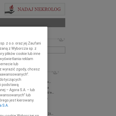
 nekrologów i wspomnień
. z o.o. oraz jej Zaufani
zwisko lub numer ogłoszenia:
ązaną z Wyborcza sp. z
ry plików cookie lub inne
wyświetlania reklam
+ szukanie zaawansowane
ernecie lub
sz wyrazić zgody, chcesz
KROLOGI
 Zaawansowanych”.
iusz Butruk
05.08.2026
Warszawa
 dotyczących
omnym żalem przyjęliśmy wiadomość o...
li podstawą
rzata Kościelska
06.08.2026
Warszawa
nej – Agora S.A. – lub
bokim smutkiem przyjęliśmy wiadomość o...
aawansowanych” lub
zej Komorowski
06.08.2026
Warszawa
rego jest kierowany.
pca 2026 roku odszedł Śp. Andrzej...
a S.A.
ntyna Karkocha
06.08.2026
Warszawa
arm. Inocentyna Karkocha zmarła dnia 21...
ypu cookie Wyborczej sp.