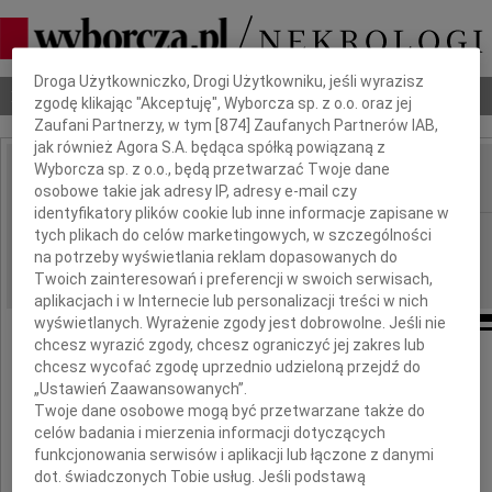
Dbamy o Twoją prywatność
Droga Użytkowniczko, Drogi Użytkowniku, jeśli wyrazisz
Nekrologi
Odeszli
Poradnik pogrzebowy
zgodę klikając "Akceptuję", Wyborcza sp. z o.o. oraz jej
Zaufani Partnerzy, w tym [
874
] Zaufanych Partnerów IAB,
jak również Agora S.A. będąca spółką powiązaną z
Wyborcza sp. z o.o., będą przetwarzać Twoje dane
osobowe takie jak adresy IP, adresy e-mail czy
IMIĘ I NAZWISKO:
identyfikatory plików cookie lub inne informacje zapisane w
cała Polska
tych plikach do celów marketingowych, w szczególności
REGION:
na potrzeby wyświetlania reklam dopasowanych do
13.05.2026
DATA EMISJI:
Twoich zainteresowań i preferencji w swoich serwisach,
aplikacjach i w Internecie lub personalizacji treści w nich
wyświetlanych. Wyrażenie zgody jest dobrowolne. Jeśli nie
chcesz wyrazić zgody, chcesz ograniczyć jej zakres lub
chcesz wycofać zgodę uprzednio udzieloną przejdź do
„Ustawień Zaawansowanych”.
Twoje dane osobowe mogą być przetwarzane także do
celów badania i mierzenia informacji dotyczących
Michał,
funkcjonowania serwisów i aplikacji lub łączone z danymi
dot. świadczonych Tobie usług. Jeśli podstawą