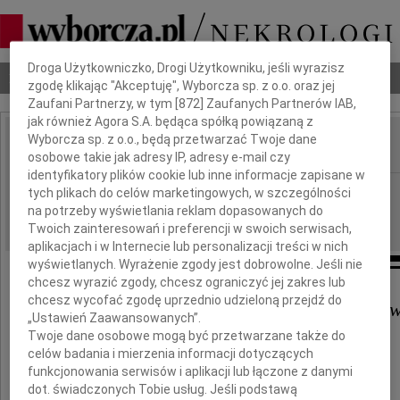
Dbamy o Twoją prywatność
Droga Użytkowniczko, Drogi Użytkowniku, jeśli wyrazisz
Nekrologi
Odeszli
Poradnik pogrzebowy
zgodę klikając "Akceptuję", Wyborcza sp. z o.o. oraz jej
Zaufani Partnerzy, w tym [
872
] Zaufanych Partnerów IAB,
jak również Agora S.A. będąca spółką powiązaną z
Wyborcza sp. z o.o., będą przetwarzać Twoje dane
osobowe takie jak adresy IP, adresy e-mail czy
IMIĘ I NAZWISKO:
identyfikatory plików cookie lub inne informacje zapisane w
Warszawa
REGION:
tych plikach do celów marketingowych, w szczególności
na potrzeby wyświetlania reklam dopasowanych do
12.05.2026
DATA EMISJI:
Twoich zainteresowań i preferencji w swoich serwisach,
aplikacjach i w Internecie lub personalizacji treści w nich
wyświetlanych. Wyrażenie zgody jest dobrowolne. Jeśli nie
chcesz wyrazić zgody, chcesz ograniczyć jej zakres lub
chcesz wycofać zgodę uprzednio udzieloną przejdź do
Wujkowi Stanisławowi Kasykow
„Ustawień Zaawansowanych”.
Twoje dane osobowe mogą być przetwarzane także do
oraz jego synom
celów badania i mierzenia informacji dotyczących
funkcjonowania serwisów i aplikacji lub łączone z danymi
Krzysztofowi i Arturowi,
dot. świadczonych Tobie usług. Jeśli podstawą