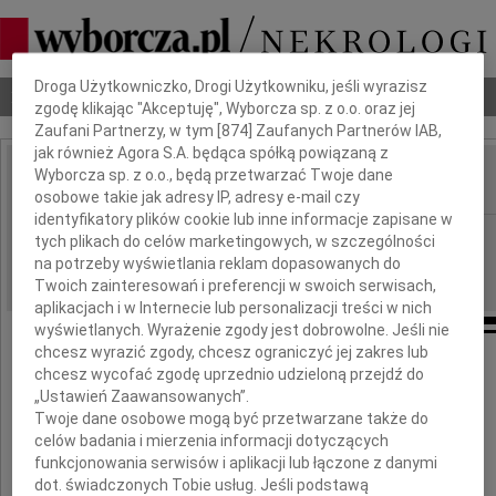
Dbamy o Twoją prywatność
Droga Użytkowniczko, Drogi Użytkowniku, jeśli wyrazisz
Nekrologi
Odeszli
Poradnik pogrzebowy
zgodę klikając "Akceptuję", Wyborcza sp. z o.o. oraz jej
Zaufani Partnerzy, w tym [
874
] Zaufanych Partnerów IAB,
jak również Agora S.A. będąca spółką powiązaną z
Wyborcza sp. z o.o., będą przetwarzać Twoje dane
IMIĘ I NAZWISKO:
osobowe takie jak adresy IP, adresy e-mail czy
identyfikatory plików cookie lub inne informacje zapisane w
Warszawa
REGION:
tych plikach do celów marketingowych, w szczególności
na potrzeby wyświetlania reklam dopasowanych do
12.05.2026
DATA EMISJI:
Twoich zainteresowań i preferencji w swoich serwisach,
aplikacjach i w Internecie lub personalizacji treści w nich
wyświetlanych. Wyrażenie zgody jest dobrowolne. Jeśli nie
chcesz wyrazić zgody, chcesz ograniczyć jej zakres lub
chcesz wycofać zgodę uprzednio udzieloną przejdź do
Naszemu wychowawcy
„Ustawień Zaawansowanych”.
Twoje dane osobowe mogą być przetwarzane także do
Krzysztofowi Rusinowi
celów badania i mierzenia informacji dotyczących
funkcjonowania serwisów i aplikacji lub łączone z danymi
dot. świadczonych Tobie usług. Jeśli podstawą