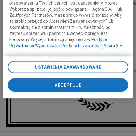
przetwarzania Twoich danych jest uzasadniony interes
skladamy wyrazy bardzo serdecznego współczuci
Wyborcza sp. z o.o., jej spółki powiązanej – Agora S.A. – lub
a także wsparcia w trudnych chwilach
Zaufanych Partnerów, masz prawo wyrazić sprzeciw. Aby
po śmierci
to zrobić przejdź do „Ustawień Zaawansowanych” lub
skontaktuj się z administratorem – w zależności od
Jego Żony
zakresu sprzeciwu i podmiotu, wobec którego jest
kierowany. Więcej informacji znajdziesz w
Polityce
Elżbiety
Prywatności Wyborcza.pl
i
Polityce Prywatności Agora S.A.
Poprzez kliknięcie "Akceptuję" wyrażasz zgodę na
zainstalowanie i przechowywanie plików typu cookie
USTAWIENIA ZAAWANSOWANE
Wyborczej sp. z o. o. jej Zaufanych Partnerów i Agora S.A.
Klasa VIIIb Szkoły Podstawowej nr 233 w Warszaw
na Twoim urządzeniu końcowym. Możesz też w każdej
lata 1961 -1969
chwili zmienić swoje preferencje dot. plików cookie,
AKCEPTUJĘ
ponownie wywołując narzędzie do zarządzania Twoimi
preferencjami dot. przetwarzania danych poprzez
odnośnik „Ustawienia prywatności” w stopce serwisu i
przechodząc do sekcji „Ustawienia zaawansowane”.
Zmiana ustawień plików cookie możliwa jest także za
pomocą ustawień przeglądarki.
My, nasi Zaufani Partnerzy i Agora S.A. możemy