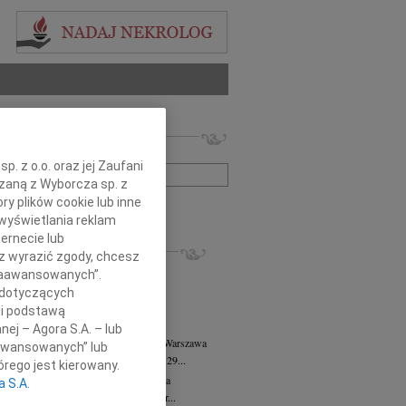
 nekrologów i wspomnień
zwisko lub numer ogłoszenia:
. z o.o. oraz jej Zaufani
ązaną z Wyborcza sp. z
ry plików cookie lub inne
+ szukanie zaawansowane
wyświetlania reklam
ernecie lub
KROLOGI
sz wyrazić zgody, chcesz
8.2026
Warszawa
 Zaawansowanych”.
anie Wydziału dr hab. Julii Kubisie,...
 dotyczących
8.2026
Warszawa
li podstawą
j kochanej i dzielnej Marylce Butruk...
nej – Agora S.A. – lub
 Tadeusz Duniec
wiek: 79
07.08.2026
Warszawa
aawansowanych” lub
lkim żalem przyjęliśmy wiadomość, że 29...
rego jest kierowany.
rzata Kościelska
07.08.2026
Warszawa
a S.A.
u 3 sierpnia 2026 roku zmarła Profesor...