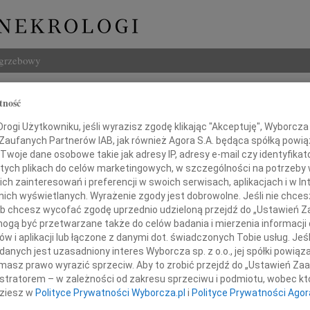
ogrzebowy
Szukaj
tność
na Zawidzka
Imię i na
ogi Użytkowniku, jeśli wyrazisz zgodę klikając "Akceptuję", Wyborcza sp
 Zaufanych Partnerów IAB, jak również Agora S.A. będąca spółką powi
Twoje dane osobowe takie jak adresy IP, adresy e-mail czy identyfikato
 tych plikach do celów marketingowych, w szczególności na potrzeby 
 zainteresowań i preferencji w swoich serwisach, aplikacjach i w Int
INNE NE
w nich wyświetlanych. Wyrażenie zgody jest dobrowolne. Jeśli nie chce
07.0
 lub chcesz wycofać zgodę uprzednio udzieloną przejdź do „Ustawień
Dziek
gą być przetwarzane także do celów badania i mierzenia informacji
07.0
w i aplikacji lub łączone z danymi dot. świadczonych Tobie usług. Jeś
utkiem przyjąłem wiadomość o śmierci
Nasze
nych jest uzasadniony interes Wyborcza sp. z o.o., jej spółki powiąza
Jacek
masz prawo wyrazić sprzeciw. Aby to zrobić przejdź do „Ustawień Z
Z wie
istratorem – w zależności od zakresu sprzeciwu i podmiotu, wobec któ
Małgo
dziesz w
Polityce Prywatności Wyborcza.pl
i
Polityce Prywatności Agor
W dni