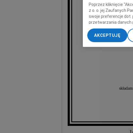
Poprzez kliknięcie "Ak
z o. o. jej Zaufanych 
Krys
swoje preferencje dot.
przetwarzania danych 
„Ustawienia zaawansow
AKCEPTUJĘ
Ann
My, nasi Zaufani Part
dokładnych danych geol
Przechowywanie informa
treści, badnie odbiorcó
składam
I