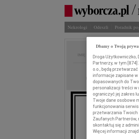
Nekrologi
Odeszli
Poradnik p
Dbamy o Twoją prywa
Krysty
IMIĘ I NAZWISKO:
Droga Użytkowniczko, Dr
Partnerzy, w tym [
874
]
Warszawa
o.o., będą przetwarzać 
REGION:
informacje zapisane w
13.05.2026
DATA EMISJI:
dopasowanych do Twoich
personalizacji treści 
ograniczyć jej zakres
Twoje dane osobowe mo
funkcjonowania serwisó
Z głębokim sm
przetwarzania Twoich da
Zaufanych Partnerów, 
skontaktuj się z admin
Więcej informacji znaj