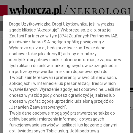
Dbamy o Twoją prywatność
Droga Użytkowniczko, Drogi Użytkowniku, jeśli wyrazisz
Nekrologi
Odeszli
Poradnik pogrzebowy
zgodę klikając "Akceptuję", Wyborcza sp. z o.o. oraz jej
Zaufani Partnerzy, w tym [
874
] Zaufanych Partnerów IAB,
jak również Agora S.A. będąca spółką powiązaną z
Grzegorz Szymanowski
Wyborcza sp. z o.o., będą przetwarzać Twoje dane
IMIĘ I NAZWISKO:
osobowe takie jak adresy IP, adresy e-mail czy
identyfikatory plików cookie lub inne informacje zapisane w
cała Polska
tych plikach do celów marketingowych, w szczególności
REGION:
na potrzeby wyświetlania reklam dopasowanych do
15.05.2026
DATA EMISJI:
Twoich zainteresowań i preferencji w swoich serwisach,
aplikacjach i w Internecie lub personalizacji treści w nich
wyświetlanych. Wyrażenie zgody jest dobrowolne. Jeśli nie
chcesz wyrazić zgody, chcesz ograniczyć jej zakres lub
chcesz wycofać zgodę uprzednio udzieloną przejdź do
„Ustawień Zaawansowanych”.
Dnia 13 maja br. roku minęła dziesiąta rocznica śmi
Twoje dane osobowe mogą być przetwarzane także do
celów badania i mierzenia informacji dotyczących
naszego ukochanego Męża, Taty i Dziadka
funkcjonowania serwisów i aplikacji lub łączone z danymi
dot. świadczonych Tobie usług. Jeśli podstawą