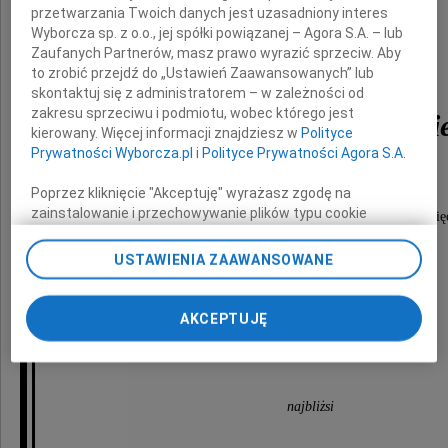
przetwarzania Twoich danych jest uzasadniony interes
Wyborcza sp. z o.o., jej spółki powiązanej – Agora S.A. – lub
ŚP
Zaufanych Partnerów, masz prawo wyrazić sprzeciw. Aby
to zrobić przejdź do „Ustawień Zaawansowanych” lub
skontaktuj się z administratorem – w zależności od
zakresu sprzeciwu i podmiotu, wobec którego jest
Grzegorza Szymanowski
kierowany. Więcej informacji znajdziesz w
Polityce
Prywatności Wyborcza.pl
i
Polityce Prywatności Agora S.A.
Poprzez kliknięcie "Akceptuję" wyrażasz zgodę na
zainstalowanie i przechowywanie plików typu cookie
Na zawsze pozostaniesz w naszych sercach i pamię
Wyborczej sp. z o. o. jej Zaufanych Partnerów i Agora S.A.
na Twoim urządzeniu końcowym. Możesz też w każdej
USTAWIENIA ZAAWANSOWANE
chwili zmienić swoje preferencje dot. plików cookie,
ponownie wywołując narzędzie do zarządzania Twoimi
Z miłością i wdzięcznością
preferencjami dot. przetwarzania danych poprzez
AKCEPTUJĘ
odnośnik „Ustawienia prywatności” w stopce serwisu i
wspominają
przechodząc do sekcji „Ustawienia zaawansowane”.
Zmiana ustawień plików cookie możliwa jest także za
pomocą ustawień przeglądarki.
najbliżsi
My, nasi Zaufani Partnerzy i Agora S.A. możemy