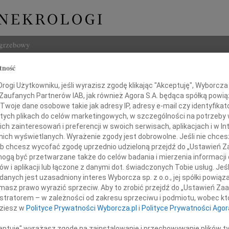
ogrzebowy
tność
Szukaj
Ziarkowski
ogi Użytkowniku, jeśli wyrazisz zgodę klikając "Akceptuję", Wyborcza sp
Imię i na
 Zaufanych Partnerów IAB, jak również Agora S.A. będąca spółką powi
Twoje dane osobowe takie jak adresy IP, adresy e-mail czy identyfikato
 tych plikach do celów marketingowych, w szczególności na potrzeby 
 zainteresowań i preferencji w swoich serwisach, aplikacjach i w Int
w nich wyświetlanych. Wyrażenie zgody jest dobrowolne. Jeśli nie chce
INNE NE
 lub chcesz wycofać zgodę uprzednio udzieloną przejdź do „Ustawień
07.0
gą być przetwarzane także do celów badania i mierzenia informacji
Dziek
w i aplikacji lub łączone z danymi dot. świadczonych Tobie usług. Jeś
07.0
nych jest uzasadniony interes Wyborcza sp. z o.o., jej spółki powiąza
Ze smutkiem żegnamy
Nasze
masz prawo wyrazić sprzeciw. Aby to zrobić przejdź do „Ustawień Z
Jacek
istratorem – w zależności od zakresu sprzeciwu i podmiotu, wobec któ
Z wie
dziesz w
Polityce Prywatności Wyborcza.pl
i
Polityce Prywatności Agor
r. inż. architekta
Małgo
W dni
ceptuję" wyrażasz zgodę na zainstalowanie i przechowywanie plików t