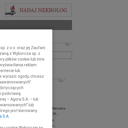
 nekrologów i wspomnień
. z o.o. oraz jej Zaufani
zwisko lub numer ogłoszenia:
ązaną z Wyborcza sp. z
ry plików cookie lub inne
wyświetlania reklam
+ szukanie zaawansowane
ernecie lub
sz wyrazić zgody, chcesz
KROLOGI
 Zaawansowanych”.
8.2026
Warszawa
 dotyczących
anie Wydziału dr hab. Julii Kubisie,...
li podstawą
8.2026
Warszawa
nej – Agora S.A. – lub
j kochanej i dzielnej Marylce Butruk...
aawansowanych” lub
 Tadeusz Duniec
wiek: 79
07.08.2026
Warszawa
rego jest kierowany.
lkim żalem przyjęliśmy wiadomość, że 29...
a S.A.
rzata Kościelska
07.08.2026
Warszawa
u 3 sierpnia 2026 roku zmarła Profesor...
ypu cookie Wyborczej sp.