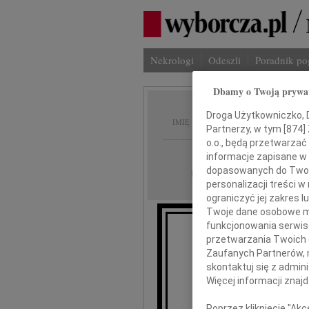
Nekrologi
Odeszli
Poradnik p
Dbamy o Twoją prywa
Marek 
Droga Użytkowniczko, Dr
IMIĘ I NAZWISKO:
Partnerzy, w tym [
874
]
o.o., będą przetwarzać 
Warszawa
REGION:
informacje zapisane w
dopasowanych do Twoich
12.05.2026
DATA EMISJI:
personalizacji treści 
ograniczyć jej zakres
Twoje dane osobowe mo
funkcjonowania serwisó
przetwarzania Twoich da
Zaufanych Partnerów, 
skontaktuj się z admin
Więcej informacji znaj
mg
Poprzez kliknięcie "Ak