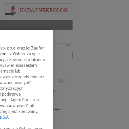
 nekrologów i wspomnień
. z o.o. oraz jej Zaufani
zwisko lub numer ogłoszenia:
ązaną z Wyborcza sp. z
ry plików cookie lub inne
wyświetlania reklam
+ szukanie zaawansowane
ernecie lub
sz wyrazić zgody, chcesz
KROLOGI
 Zaawansowanych”.
iusz Butruk
05.08.2026
Warszawa
 dotyczących
omnym żalem przyjęliśmy wiadomość o...
li podstawą
8.2026
Warszawa
nej – Agora S.A. – lub
y współczucia z powodu śmierci...
aawansowanych” lub
ej Piotr Gołaszewski
05.08.2026
Warszawa
rego jest kierowany.
r nauk technicznych Andrzej Piotr...
a S.A.
8.2026
Warszawa
tyldzie Mielcarskiej, najszczersze...
ypu cookie Wyborczej sp.