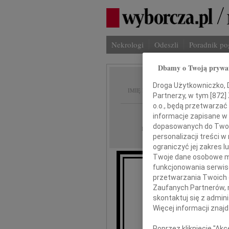
Nekrologi
Odeszli
Poradnik p
Dbamy o Twoją prywa
Jerzy 
Droga Użytkowniczko, Dr
IMIĘ I NAZWISKO:
Partnerzy, w tym [
872
]
o.o., będą przetwarzać 
Warszawa
REGION:
informacje zapisane w
dopasowanych do Twoich
11.05.2026
DATA EMISJI:
personalizacji treści 
ograniczyć jej zakres
Twoje dane osobowe mo
funkcjonowania serwisó
przetwarzania Twoich da
Magdzie 
Zaufanych Partnerów, 
skontaktuj się z admin
Więcej informacji znaj
składam
Poprzez kliknięcie "Ak