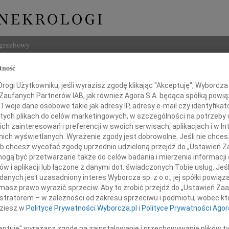
ogrzebowy
tność
Szukaj
Mizgalski
ogi Użytkowniku, jeśli wyrazisz zgodę klikając "Akceptuję", Wyborcza sp
Imię i na
 Zaufanych Partnerów IAB, jak również Agora S.A. będąca spółką powi
Twoje dane osobowe takie jak adresy IP, adresy e-mail czy identyfikato
 tych plikach do celów marketingowych, w szczególności na potrzeby 
 zainteresowań i preferencji w swoich serwisach, aplikacjach i w Int
w nich wyświetlanych. Wyrażenie zgody jest dobrowolne. Jeśli nie chce
INNE NE
 lub chcesz wycofać zgodę uprzednio udzieloną przejdź do „Ustawień
Eugen
gą być przetwarzane także do celów badania i mierzenia informacji
Z ogr
w i aplikacji lub łączone z danymi dot. świadczonych Tobie usług. Jeś
04.0
nych jest uzasadniony interes Wyborcza sp. z o.o., jej spółki powiąza
Wyraz
Mizgalskiej-Osowieckiej
masz prawo wyrazić sprzeciw. Aby to zrobić przejdź do „Ustawień Z
Andrz
istratorem – w zależności od zakresu sprzeciwu i podmiotu, wobec któ
dokto
dziesz w
Polityce Prywatności Wyborcza.pl
i
Polityce Prywatności Agor
05.0
y wyrazy głębokiego współczucia
Dr Ma
z powodu śmierci Jej Taty
ceptuję" wyrażasz zgodę na zainstalowanie i przechowywanie plików t