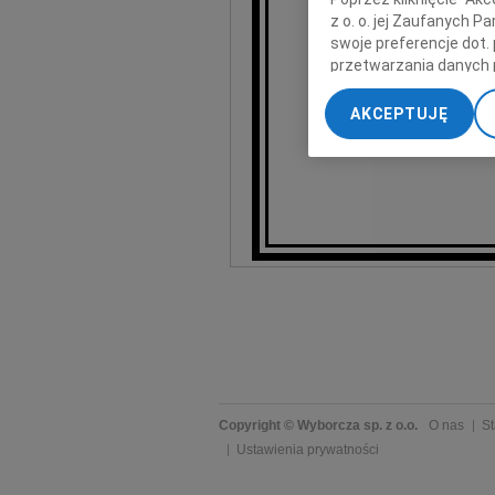
z o. o. jej Zaufanych 
prof. J
swoje preferencje dot.
przetwarzania danych 
„Ustawienia zaawansow
AKCEPTUJĘ
Koleż
My, nasi Zaufani Part
dokładnych danych geol
Przechowywanie informa
treści, badnie odbiorcó
Copyright © Wyborcza sp. z o.o.
O nas
St
Ustawienia prywatności