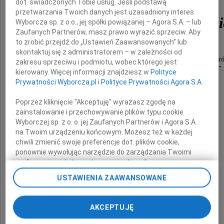
dot. świadczonych Tobie usług. Jeśli podstawą
przetwarzania Twoich danych jest uzasadniony interes
Adama Piotra Dąbrowski
Wyborcza sp. z o.o., jej spółki powiązanej – Agora S.A. – lub
Zaufanych Partnerów, masz prawo wyrazić sprzeciw. Aby
to zrobić przejdź do „Ustawień Zaawansowanych” lub
wspaniałego i życzliwego Człowieka,
skontaktuj się z administratorem – w zależności od
pracownika Zakładu Remontów i Konserwacji Dró
zakresu sprzeciwu i podmiotu, wobec którego jest
członka Związku Zawodowego "Remontowiec".
kierowany. Więcej informacji znajdziesz w
Polityce
Prywatności Wyborcza.pl
i
Polityce Prywatności Agora S.A.
Poprzez kliknięcie "Akceptuję" wyrażasz zgodę na
zainstalowanie i przechowywanie plików typu cookie
Wyborczej sp. z o. o. jej Zaufanych Partnerów i Agora S.A.
na Twoim urządzeniu końcowym. Możesz też w każdej
chwili zmienić swoje preferencje dot. plików cookie,
ponownie wywołując narzędzie do zarządzania Twoimi
Wyrazy głębokiego współczucia
preferencjami dot. przetwarzania danych poprzez
oraz
odnośnik „Ustawienia prywatności” w stopce serwisu i
wsparcia w tych trudnych chwilach
USTAWIENIA ZAAWANSOWANE
przechodząc do sekcji „Ustawienia zaawansowane”.
Zmiana ustawień plików cookie możliwa jest także za
pomocą ustawień przeglądarki.
Rodzinie i Najbliższym
AKCEPTUJĘ
My, nasi Zaufani Partnerzy i Agora S.A. możemy