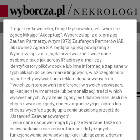
Dbamy o Twoją prywatność
Nekrologi
Odeszli
Poradnik pogrzebowy
Droga Użytkowniczko, Drogi Użytkowniku, jeśli wyrazisz
zgodę klikając "Akceptuję", Wyborcza sp. z o.o. oraz jej
Zaufani Partnerzy, w tym [
872
] Zaufanych Partnerów IAB,
jak również Agora S.A. będąca spółką powiązaną z
Adam Piotr Dąbrowski
Wyborcza sp. z o.o., będą przetwarzać Twoje dane
IMIĘ I NAZWISKO:
osobowe takie jak adresy IP, adresy e-mail czy
identyfikatory plików cookie lub inne informacje zapisane w
Warszawa
REGION:
tych plikach do celów marketingowych, w szczególności
08.05.2026
na potrzeby wyświetlania reklam dopasowanych do
DATA EMISJI:
Twoich zainteresowań i preferencji w swoich serwisach,
aplikacjach i w Internecie lub personalizacji treści w nich
wyświetlanych. Wyrażenie zgody jest dobrowolne. Jeśli nie
chcesz wyrazić zgody, chcesz ograniczyć jej zakres lub
chcesz wycofać zgodę uprzednio udzieloną przejdź do
Z głębokim żalem i smutkiem
„Ustawień Zaawansowanych”.
żegnamy naszego Kolegę
Twoje dane osobowe mogą być przetwarzane także do
celów badania i mierzenia informacji dotyczących
funkcjonowania serwisów i aplikacji lub łączone z danymi