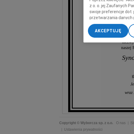
z o. o. jej Zaufanych 
swoje preferencje dot.
przetwarzania danych 
Ka
„Ustawienia zaawansow
AKCEPTUJĘ
My, nasi Zaufani Part
naszą
dokładnych danych geol
niezwy
Przechowywanie informa
naszej 
treści, badnie odbiorcó
Syno
g
Je
wraz 
Copyright © Wyborcza sp. z o.o.
O nas
St
Ustawienia prywatności