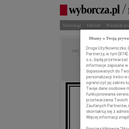
Nekrologi
Odeszli
Poradnik p
Dbamy o Twoją prywa
Droga Użytkowniczko, Dr
IMIĘ I NAZWISKO:
Partnerzy, w tym [
874
]
o.o., będą przetwarzać 
Warszawa
REGION:
informacje zapisane w
11.05.2026
DATA EMISJI:
dopasowanych do Twoich
personalizacji treści 
ograniczyć jej zakres
Twoje dane osobowe mo
funkcjonowania serwisó
przetwarzania Twoich da
Z
Zaufanych Partnerów, 
zmar
skontaktuj się z admin
Więcej informacji znaj
Poprzez kliknięcie "Ak