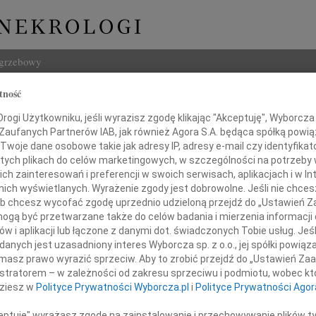
ogrzebowy
tność
Szukaj
ogi Użytkowniku, jeśli wyrazisz zgodę klikając "Akceptuję", Wyborcza sp
Imię i na
 Zaufanych Partnerów IAB, jak również Agora S.A. będąca spółką powi
Twoje dane osobowe takie jak adresy IP, adresy e-mail czy identyfikato
 tych plikach do celów marketingowych, w szczególności na potrzeby 
 zainteresowań i preferencji w swoich serwisach, aplikacjach i w Int
w nich wyświetlanych. Wyrażenie zgody jest dobrowolne. Jeśli nie chce
INNE NE
 lub chcesz wycofać zgodę uprzednio udzieloną przejdź do „Ustawień
07.0
gą być przetwarzane także do celów badania i mierzenia informacji
Dziek
w i aplikacji lub łączone z danymi dot. świadczonych Tobie usług. Jeś
07.0
nych jest uzasadniony interes Wyborcza sp. z o.o., jej spółki powiąza
 głębokim żalem żegnamy,
Nasze
masz prawo wyrazić sprzeciw. Aby to zrobić przejdź do „Ustawień Z
Jacek
łą w dniu 05 maja 2026 roku
istratorem – w zależności od zakresu sprzeciwu i podmiotu, wobec któ
Z wie
dziesz w
Polityce Prywatności Wyborcza.pl
i
Polityce Prywatności Agor
Małgo
W dni
ceptuję" wyrażasz zgodę na zainstalowanie i przechowywanie plików t