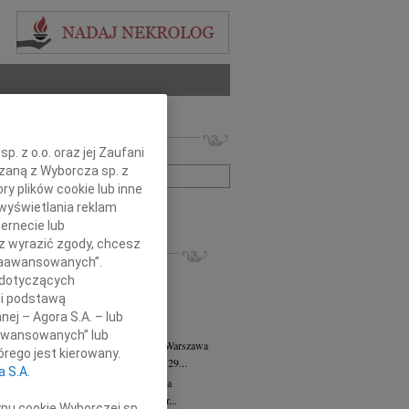
 nekrologów i wspomnień
. z o.o. oraz jej Zaufani
zwisko lub numer ogłoszenia:
ązaną z Wyborcza sp. z
ry plików cookie lub inne
wyświetlania reklam
+ szukanie zaawansowane
ernecie lub
sz wyrazić zgody, chcesz
KROLOGI
 Zaawansowanych”.
8.2026
Warszawa
 dotyczących
anie Wydziału dr hab. Julii Kubisie,...
li podstawą
8.2026
Warszawa
nej – Agora S.A. – lub
j kochanej i dzielnej Marylce Butruk...
aawansowanych” lub
 Tadeusz Duniec
wiek: 79
07.08.2026
Warszawa
rego jest kierowany.
lkim żalem przyjęliśmy wiadomość, że 29...
a S.A.
rzata Kościelska
07.08.2026
Warszawa
u 3 sierpnia 2026 roku zmarła Profesor...
ypu cookie Wyborczej sp.