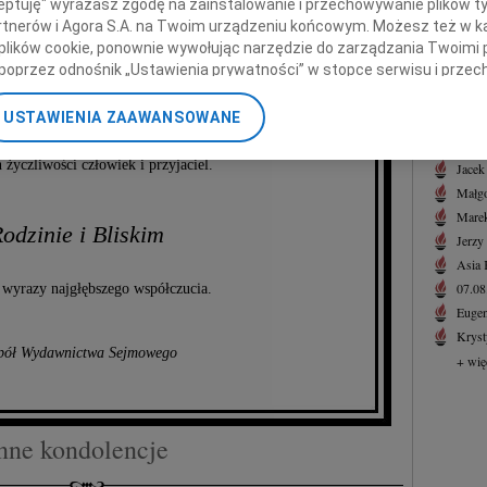
ceptuję" wyrażasz zgodę na zainstalowanie i przechowywanie plików t
07.0
Partnerów i Agora S.A. na Twoim urządzeniu końcowym. Możesz też w ka
Serde
tofa Anuszewskiego
 plików cookie, ponownie wywołując narzędzie do zarządzania Twoimi 
+ wię
poprzez odnośnik „Ustawienia prywatności” w stopce serwisu i przec
ane”. Zmiana ustawień plików cookie możliwa jest także za pomocą u
NAJNOWS
USTAWIENIA ZAAWANSOWANE
07.0
ozostanie w naszej pamięci
nerzy i Agora S.A. możemy przetwarzać dane osobowe w następującyc
07.0
okalizacyjnych. Aktywne skanowanie charakterystyki urządzenia do ce
 życzliwości człowiek i przyjaciel.
Jacek
cji na urządzeniu lub dostęp do nich. Spersonalizowane reklamy i tre
Małgo
w i ulepszanie usług.
Lista Zaufanych Partnerów
Marek
odzinie i Bliskim
Jerzy
Asia
07.0
wyrazy najgłębszego współczucia.
Eugen
Kryst
pół Wydawnictwa Sejmowego
+ wię
nne kondolencje