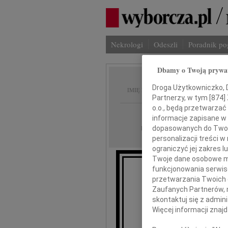
Nekrologi
Odeszli
Poradnik p
Dbamy o Twoją prywa
Krzysz
Droga Użytkowniczko, Dr
IMIĘ I NAZWISKO:
Partnerzy, w tym [
874
]
o.o., będą przetwarzać 
Warszawa
REGION:
informacje zapisane w
08.05.2026
dopasowanych do Twoich
DATA EMISJI:
personalizacji treści 
ograniczyć jej zakres
Twoje dane osobowe mo
funkcjonowania serwisó
przetwarzania Twoich da
Z głębokim ża
Zaufanych Partnerów, 
skontaktuj się z admin
Więcej informacji znaj