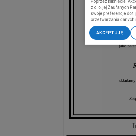
Poprzez kliknięcie "Ak
z o. o. jej Zaufanych 
Krzysz
swoje preferencje dot.
przetwarzania danych 
„Ustawienia zaawansow
AKCEPTUJĘ
P
My, nasi Zaufani Part
dokładnych danych geol
jako pełen
Przechowywanie informa
treści, badnie odbiorcó
R
składamy 
Zes
I