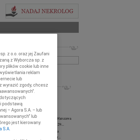
 nekrologów i wspomnień
zwisko lub numer ogłoszenia:
. z o.o. oraz jej Zaufani
ązaną z Wyborcza sp. z
ry plików cookie lub inne
+ szukanie zaawansowane
wyświetlania reklam
ernecie lub
KROLOGI
sz wyrazić zgody, chcesz
 Zaawansowanych”.
8.2026
Warszawa
 dotyczących
anie Wydziału dr hab. Julii Kubisie,...
li podstawą
8.2026
Warszawa
nej – Agora S.A. – lub
j kochanej i dzielnej Marylce Butruk...
aawansowanych” lub
 Tadeusz Duniec
wiek: 79
07.08.2026
Warszawa
rego jest kierowany.
lkim żalem przyjęliśmy wiadomość, że 29...
a S.A.
rzata Kościelska
07.08.2026
Warszawa
u 3 sierpnia 2026 roku zmarła Profesor...