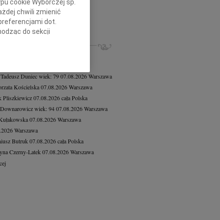
ypu cookie Wyborczej sp.
8.2026
Warszawa
żdej chwili zmienić
czne wyrazy współczucia dla...
preferencjami dot.
cej
hodząc do sekcji
stawień przeglądarki.
ZE NEKROLOGI, KONDOLENCJE
8.2026
Warszawa
h celach:
Użycie
8.2026
Warszawa
lów identyfikacji.
 Tadeusz Duniec
wiek: 79
07.08.2026
Warszawa
ści, pomiar reklam i
rzata Kościelska
07.08.2026
Warszawa
 Pliszkiewicz
07.08.2026
cała Polska
 Downarowicz
wiek: 94
07.08.2026
Warszawa
 Kułakowska
07.08.2026
Warszawa
8.2026
Warszawa
iusz Butruk
07.08.2026
cała Polska
yna Czerny-Latek
07.08.2026
Warszawa
cej