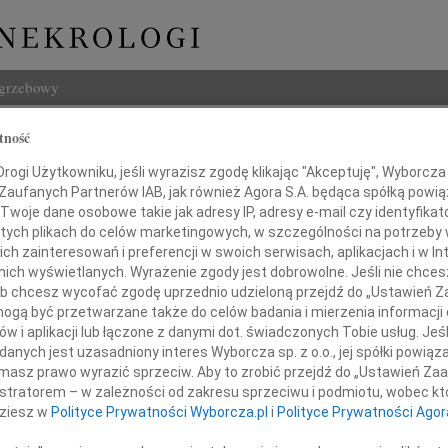
ogrzebowy
Szukaj
tność
tof Anuszewski
Imię i na
ogi Użytkowniku, jeśli wyrazisz zgodę klikając "Akceptuję", Wyborcza sp
 Zaufanych Partnerów IAB, jak również Agora S.A. będąca spółką powi
Twoje dane osobowe takie jak adresy IP, adresy e-mail czy identyfikato
 tych plikach do celów marketingowych, w szczególności na potrzeby 
 zainteresowań i preferencji w swoich serwisach, aplikacjach i w Int
INNE NE
w nich wyświetlanych. Wyrażenie zgody jest dobrowolne. Jeśli nie chce
 lub chcesz wycofać zgodę uprzednio udzieloną przejdź do „Ustawień
07.0
gą być przetwarzane także do celów badania i mierzenia informacji
Dziek
w i aplikacji lub łączone z danymi dot. świadczonych Tobie usług. Jeś
07.0
nych jest uzasadniony interes Wyborcza sp. z o.o., jej spółki powiąza
lem żegnamy naszego drogiego kolegę,
Nasze
masz prawo wyrazić sprzeciw. Aby to zrobić przejdź do „Ustawień Z
Jacek
istratorem – w zależności od zakresu sprzeciwu i podmiotu, wobec któ
Z wie
dziesz w
Polityce Prywatności Wyborcza.pl
i
Polityce Prywatności Agor
Małgo
W dni