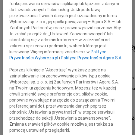
funkcjonowania serwisów i aplikacji lub łączone z danymi
dot. świadczonych Tobie usług. Jeśli podstawą
przetwarzania Twoich danych jest uzasadniony interes
Wyborcza sp. z o.o., jej spółki powiązanej – Agora S.A. – lub
Zaufanych Partnerów, masz prawo wyrazić sprzeciw. Aby
to zrobić przejdź do „Ustawień Zaawansowanych” lub
skontaktuj się z administratorem – w zależności od
Mateusza Chmielewskie
zakresu sprzeciwu i podmiotu, wobec którego jest
kierowany. Więcej informacji znajdziesz w
Polityce
Prywatności Wyborcza.pl
i
Polityce Prywatności Agora S.A.
naszego Kolegi i Przyjaciela.
Poprzez kliknięcie "Akceptuję" wyrażasz zgodę na
zainstalowanie i przechowywanie plików typu cookie
Zapamiętamy Go jako wspaniałego człowieka, cenionego
Wyborczej sp. z o. o. jej Zaufanych Partnerów i Agora S.A.
na Twoim urządzeniu końcowym. Możesz też w każdej
oraz osobę pełną życzliwości, klasy i zawodowej pas
chwili zmienić swoje preferencje dot. plików cookie,
ponownie wywołując narzędzie do zarządzania Twoimi
preferencjami dot. przetwarzania danych poprzez
odnośnik „Ustawienia prywatności” w stopce serwisu i
Rodzinie i Najbliższym Mateusz
przechodząc do sekcji „Ustawienia zaawansowane”.
Zmiana ustawień plików cookie możliwa jest także za
pomocą ustawień przeglądarki.