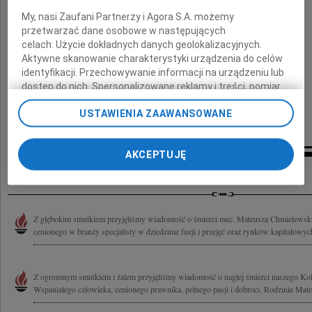
składamy wyrazy najgłębszego współczucia
My, nasi Zaufani Partnerzy i Agora S.A. możemy
przetwarzać dane osobowe w następujących
oraz szczere kondolencje.
celach:
Użycie dokładnych danych geolokalizacyjnych.
Aktywne skanowanie charakterystyki urządzenia do celów
identyfikacji. Przechowywanie informacji na urządzeniu lub
dostęp do nich. Spersonalizowane reklamy i treści, pomiar
Koleżanki i Koledzy z kancelarii Gide
reklam i treści, badnie odbiorców i ulepszanie usług.
USTAWIENIA ZAAWANSOWANE
Lista Zaufanych Partnerów
AKCEPTUJĘ
Inne kondolencje
Z głębokim smutkiem przyjęliśmy wiadomość o śmierci mec. Mateusza Chmielewsk
cenionego w branży specjalisty w dziedzinie fuzji i przejęć oraz rynków kapitałowych
Z ogromnym smutkiem i żalem przyjęliśmy wiadomość o nagłej śmierci naszego Ko
Wspaniałego człowieka, cenionego prawnika, pełnego pasji i dobroci. Rodzinie Mateu