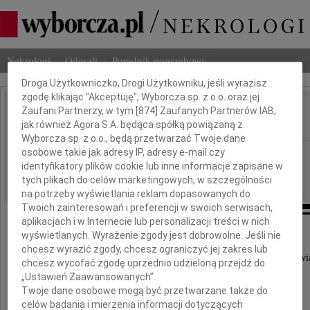
Dbamy o Twoją prywatność
Nekrologi
Odeszli
Poradnik pogrzebowy
Droga Użytkowniczko, Drogi Użytkowniku, jeśli wyrazisz
zgodę klikając "Akceptuję", Wyborcza sp. z o.o. oraz jej
Zaufani Partnerzy, w tym [
874
] Zaufanych Partnerów IAB,
Mateusz Chmielewski
IMIĘ I NAZWISKO:
jak również Agora S.A. będąca spółką powiązaną z
Wyborcza sp. z o.o., będą przetwarzać Twoje dane
osobowe takie jak adresy IP, adresy e-mail czy
Warszawa
REGION:
identyfikatory plików cookie lub inne informacje zapisane w
08.05.2026
DATA EMISJI:
tych plikach do celów marketingowych, w szczególności
na potrzeby wyświetlania reklam dopasowanych do
Twoich zainteresowań i preferencji w swoich serwisach,
aplikacjach i w Internecie lub personalizacji treści w nich
wyświetlanych. Wyrażenie zgody jest dobrowolne. Jeśli nie
chcesz wyrazić zgody, chcesz ograniczyć jej zakres lub
Z głębokim smutkiem i niedowierzaniem przyjęliśmy w
chcesz wycofać zgodę uprzednio udzieloną przejdź do
„Ustawień Zaawansowanych”.
o tragicznej śmierci
Twoje dane osobowe mogą być przetwarzane także do
celów badania i mierzenia informacji dotyczących