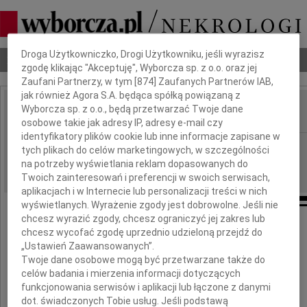
Dbamy o Twoją prywatność
Droga Użytkowniczko, Drogi Użytkowniku, jeśli wyrazisz
Nekrologi
Odeszli
Poradnik pogrzebowy
zgodę klikając "Akceptuję", Wyborcza sp. z o.o. oraz jej
Zaufani Partnerzy, w tym [
874
] Zaufanych Partnerów IAB,
jak również Agora S.A. będąca spółką powiązaną z
Wyborcza sp. z o.o., będą przetwarzać Twoje dane
IMIĘ I NAZWISKO:
osobowe takie jak adresy IP, adresy e-mail czy
identyfikatory plików cookie lub inne informacje zapisane w
Warszawa
REGION:
tych plikach do celów marketingowych, w szczególności
na potrzeby wyświetlania reklam dopasowanych do
08.05.2026
DATA EMISJI:
Twoich zainteresowań i preferencji w swoich serwisach,
aplikacjach i w Internecie lub personalizacji treści w nich
wyświetlanych. Wyrażenie zgody jest dobrowolne. Jeśli nie
chcesz wyrazić zgody, chcesz ograniczyć jej zakres lub
chcesz wycofać zgodę uprzednio udzieloną przejdź do
Pani
„Ustawień Zaawansowanych”.
Twoje dane osobowe mogą być przetwarzane także do
Izabeli Parynow
celów badania i mierzenia informacji dotyczących
funkcjonowania serwisów i aplikacji lub łączone z danymi
dot. świadczonych Tobie usług. Jeśli podstawą