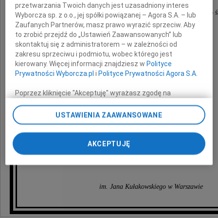
przetwarzania Twoich danych jest uzasadniony interes
wyrazy najgłębszego współczucia i słowa wsparcia po ś
Wyborcza sp. z o.o., jej spółki powiązanej – Agora S.A. – lub
Zaufanych Partnerów, masz prawo wyrazić sprzeciw. Aby
to zrobić przejdź do „Ustawień Zaawansowanych” lub
skontaktuj się z administratorem – w zależności od
Mamy
zakresu sprzeciwu i podmiotu, wobec którego jest
kierowany. Więcej informacji znajdziesz w
Polityce
Prywatności Wyborcza.pl
i
Polityce Prywatności Agora S.A.
Poprzez kliknięcie "Akceptuję" wyrażasz zgodę na
składają
zainstalowanie i przechowywanie plików typu cookie
Wyborczej sp. z o. o. jej Zaufanych Partnerów i Agora S.A.
USTAWIENIA ZAAWANSOWANE
na Twoim urządzeniu końcowym. Możesz też w każdej
chwili zmienić swoje preferencje dot. plików cookie,
uczniowie, nauczyciele, pracownicy i Zarząd
ponownie wywołując narzędzie do zarządzania Twoimi
AKCEPTUJĘ
preferencjami dot. przetwarzania danych poprzez
Międzynarodowej Szkoły Europejskiej
odnośnik „Ustawienia prywatności” w stopce serwisu i
przechodząc do sekcji „Ustawienia zaawansowane”.
Zmiana ustawień plików cookie możliwa jest także za
im. Jana Kułakowskiego w Warszawie
pomocą ustawień przeglądarki.
My, nasi Zaufani Partnerzy i Agora S.A. możemy