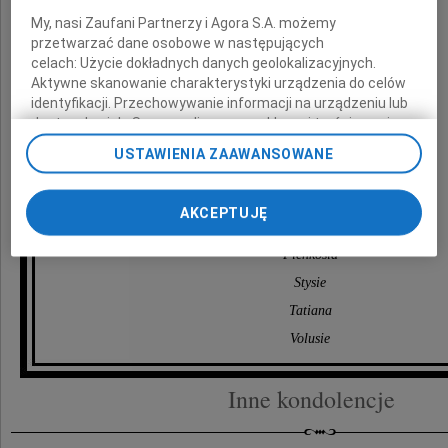
Hącle
My, nasi Zaufani Partnerzy i Agora S.A. możemy
Jola
przetwarzać dane osobowe w następujących
Kapusta i Wojtek
celach:
Użycie dokładnych danych geolokalizacyjnych.
Aktywne skanowanie charakterystyki urządzenia do celów
Kapuścińscy
identyfikacji. Przechowywanie informacji na urządzeniu lub
Kasia i Tomek
dostęp do nich. Spersonalizowane reklamy i treści, pomiar
reklam i treści, badnie odbiorców i ulepszanie usług.
Kasia Szu.
USTAWIENIA ZAAWANSOWANE
Lista Zaufanych Partnerów
Kulpa
Marzena i Jaromir
AKCEPTUJĘ
Monika
Pieńkosia
Stysie
Tatiana
Volusie
Inne kondolencje