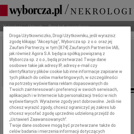
Dbamy o Twoją prywatność
Nekrologi
Odeszli
Poradnik pogrzebowy
Droga Użytkowniczko, Drogi Użytkowniku, jeśli wyrazisz
zgodę klikając "Akceptuję", Wyborcza sp. z o.o. oraz jej
Zaufani Partnerzy, w tym [
874
] Zaufanych Partnerów IAB,
Ireneusz Kozicki
IMIĘ I NAZWISKO:
jak również Agora S.A. będąca spółką powiązaną z
Wyborcza sp. z o.o., będą przetwarzać Twoje dane
osobowe takie jak adresy IP, adresy e-mail czy
Warszawa
REGION:
identyfikatory plików cookie lub inne informacje zapisane w
08.05.2026
DATA EMISJI:
tych plikach do celów marketingowych, w szczególności
na potrzeby wyświetlania reklam dopasowanych do
Twoich zainteresowań i preferencji w swoich serwisach,
aplikacjach i w Internecie lub personalizacji treści w nich
wyświetlanych. Wyrażenie zgody jest dobrowolne. Jeśli nie
Oleńko,
chcesz wyrazić zgody, chcesz ograniczyć jej zakres lub
chcesz wycofać zgodę uprzednio udzieloną przejdź do
„Ustawień Zaawansowanych”.
razem z Tobą i Twoimi Bliskimi
Twoje dane osobowe mogą być przetwarzane także do
celów badania i mierzenia informacji dotyczących
z wielkim smutkiem żegnamy Twojego Tatę