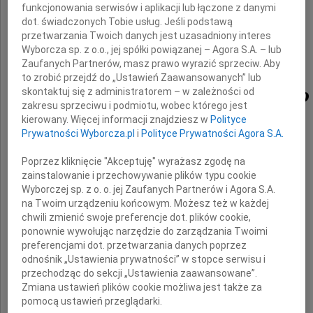
funkcjonowania serwisów i aplikacji lub łączone z danymi
dot. świadczonych Tobie usług. Jeśli podstawą
przetwarzania Twoich danych jest uzasadniony interes
Wyborcza sp. z o.o., jej spółki powiązanej – Agora S.A. – lub
Zaufanych Partnerów, masz prawo wyrazić sprzeciw. Aby
to zrobić przejdź do „Ustawień Zaawansowanych” lub
Ireneusza Kozickiego
skontaktuj się z administratorem – w zależności od
zakresu sprzeciwu i podmiotu, wobec którego jest
kierowany. Więcej informacji znajdziesz w
Polityce
Prywatności Wyborcza.pl
i
Polityce Prywatności Agora S.A.
Agata i Artur
Agnieszka i Adam
Poprzez kliknięcie "Akceptuję" wyrażasz zgodę na
zainstalowanie i przechowywanie plików typu cookie
Ania i Jerzy
Wyborczej sp. z o. o. jej Zaufanych Partnerów i Agora S.A.
Bodek
na Twoim urządzeniu końcowym. Możesz też w każdej
chwili zmienić swoje preferencje dot. plików cookie,
Czajkosie
ponownie wywołując narzędzie do zarządzania Twoimi
Czesnara
preferencjami dot. przetwarzania danych poprzez
Fidówa
odnośnik „Ustawienia prywatności” w stopce serwisu i
przechodząc do sekcji „Ustawienia zaawansowane”.
Filemony
Zmiana ustawień plików cookie możliwa jest także za
Grodzia
pomocą ustawień przeglądarki.