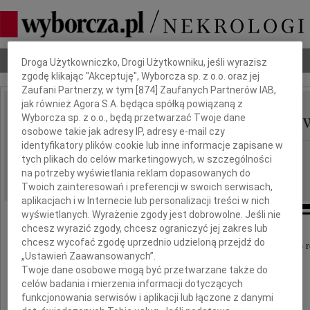
Dbamy o Twoją prywatność
Nekrologi
Odeszli
Poradnik pogrzebowy
Droga Użytkowniczko, Drogi Użytkowniku, jeśli wyrazisz
zgodę klikając "Akceptuję", Wyborcza sp. z o.o. oraz jej
Zaufani Partnerzy, w tym [
874
] Zaufanych Partnerów IAB,
jak również Agora S.A. będąca spółką powiązaną z
Bogdan Maciej Wilamo
Wyborcza sp. z o.o., będą przetwarzać Twoje dane
IMIĘ I NAZWISKO:
osobowe takie jak adresy IP, adresy e-mail czy
identyfikatory plików cookie lub inne informacje zapisane w
cała Polska
REGION:
tych plikach do celów marketingowych, w szczególności
08.05.2026
na potrzeby wyświetlania reklam dopasowanych do
DATA EMISJI:
Twoich zainteresowań i preferencji w swoich serwisach,
aplikacjach i w Internecie lub personalizacji treści w nich
wyświetlanych. Wyrażenie zgody jest dobrowolne. Jeśli nie
chcesz wyrazić zgody, chcesz ograniczyć jej zakres lub
chcesz wycofać zgodę uprzednio udzieloną przejdź do
Z głębokim żalem zawiadamiamy, że 7 września 2025 r
„Ustawień Zaawansowanych”.
Twoje dane osobowe mogą być przetwarzane także do
celów badania i mierzenia informacji dotyczących
funkcjonowania serwisów i aplikacji lub łączone z danymi