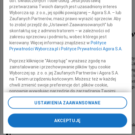
dot. świadczonych Tobie usług. Jeśli podstawą
przetwarzania Twoich danych jest uzasadniony interes
Prof. dr hab. inż.
Wyborcza sp. z o.o., jej spółki powiązanej – Agora S.A. – lub
Zaufanych Partnerów, masz prawo wyrazić sprzeciw. Aby
to zrobić przejdź do „Ustawień Zaawansowanych” lub
skontaktuj się z administratorem – w zależności od
Bogdan Maciej Wilamow
zakresu sprzeciwu i podmiotu, wobec którego jest
kierowany. Więcej informacji znajdziesz w
Polityce
Prywatności Wyborcza.pl
i
Polityce Prywatności Agora S.A.
wybitny uczony w zakresie elektroniki i informaty
Poprzez kliknięcie "Akceptuję" wyrażasz zgodę na
wykładowca akademicki w Polsce, Japonii i US
zainstalowanie i przechowywanie plików typu cookie
Fellow IEEE (Institute of Electrical and Electronic Eng
Wyborczej sp. z o. o. jej Zaufanych Partnerów i Agora S.A.
członek wielu międzynarodowych organizacji naukowych i 
na Twoim urządzeniu końcowym. Możesz też w każdej
Doktor Honoris Causa Anglia Ruskin University, Camb
chwili zmienić swoje preferencje dot. plików cookie,
członek honorowy Węgierskiej Akademii Nauk, członek zag
ponownie wywołując narzędzie do zarządzania Twoimi
Odznaczony Krzyżem Komandorskim
preferencjami dot. przetwarzania danych poprzez
Orderu Zasługi Rzeczypospolitej Polskiej
USTAWIENIA ZAAWANSOWANE
odnośnik „Ustawienia prywatności” w stopce serwisu i
przechodząc do sekcji „Ustawienia zaawansowane”.
Uroczystości pogrzebowe rozpoczną się
Zmiana ustawień plików cookie możliwa jest także za
22 maja 2026 roku o godzinie 10.00
AKCEPTUJĘ
pomocą ustawień przeglądarki.
w domu pogrzebowym na cmentarzu Powązki Wojs
przy ul. Powązkowskiej 43/45 w Warszawie.
My, nasi Zaufani Partnerzy i Agora S.A. możemy