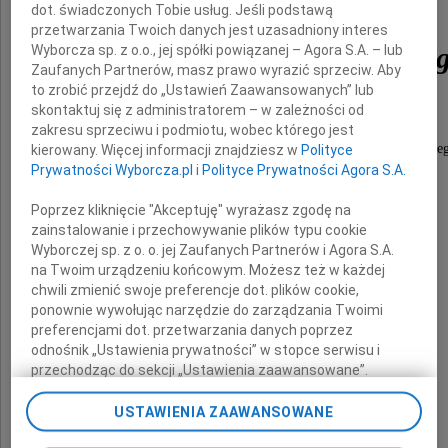
dot. świadczonych Tobie usług. Jeśli podstawą
przetwarzania Twoich danych jest uzasadniony interes
Krzysztofa Pawłowskie
Wyborcza sp. z o.o., jej spółki powiązanej – Agora S.A. – lub
Zaufanych Partnerów, masz prawo wyrazić sprzeciw. Aby
to zrobić przejdź do „Ustawień Zaawansowanych” lub
skontaktuj się z administratorem – w zależności od
zakresu sprzeciwu i podmiotu, wobec którego jest
Współzałożyciela i wieloletniego Przewodniczące
kierowany. Więcej informacji znajdziesz w
Polityce
Prywatności Wyborcza.pl
i
Polityce Prywatności Agora S.A.
Rady Organizatorów Business Centre Club
Poprzez kliknięcie "Akceptuję" wyrażasz zgodę na
zainstalowanie i przechowywanie plików typu cookie
Wyborczej sp. z o. o. jej Zaufanych Partnerów i Agora S.A.
Wspaniałego Człowieka i Przyjaciela.
na Twoim urządzeniu końcowym. Możesz też w każdej
chwili zmienić swoje preferencje dot. plików cookie,
ponownie wywołując narzędzie do zarządzania Twoimi
preferencjami dot. przetwarzania danych poprzez
odnośnik „Ustawienia prywatności” w stopce serwisu i
przechodząc do sekcji „Ustawienia zaawansowane”.
Zmiana ustawień plików cookie możliwa jest także za
Rodzinie i Najbliższym
pomocą ustawień przeglądarki.
USTAWIENIA ZAAWANSOWANE