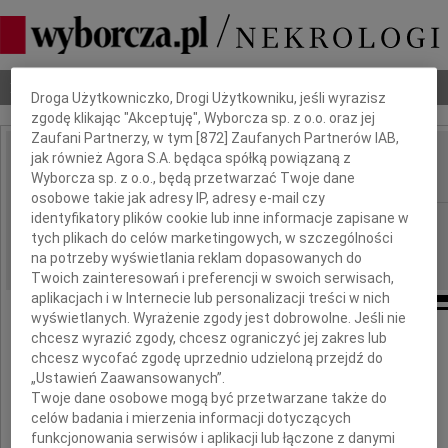
Dbamy o Twoją prywatność
Nekrologi
Odeszli
Poradnik pogrzebowy
Droga Użytkowniczko, Drogi Użytkowniku, jeśli wyrazisz
zgodę klikając "Akceptuję", Wyborcza sp. z o.o. oraz jej
Zaufani Partnerzy, w tym [
872
] Zaufanych Partnerów IAB,
jak również Agora S.A. będąca spółką powiązaną z
Krzysztof Pawłowski
IMIĘ I NAZWISKO:
Wyborcza sp. z o.o., będą przetwarzać Twoje dane
osobowe takie jak adresy IP, adresy e-mail czy
identyfikatory plików cookie lub inne informacje zapisane w
Kraków
REGION:
tych plikach do celów marketingowych, w szczególności
08.05.2026
DATA EMISJI:
na potrzeby wyświetlania reklam dopasowanych do
Twoich zainteresowań i preferencji w swoich serwisach,
aplikacjach i w Internecie lub personalizacji treści w nich
wyświetlanych. Wyrażenie zgody jest dobrowolne. Jeśli nie
chcesz wyrazić zgody, chcesz ograniczyć jej zakres lub
chcesz wycofać zgodę uprzednio udzieloną przejdź do
Z głębokim smutkiem żegnamy
„Ustawień Zaawansowanych”.
Twoje dane osobowe mogą być przetwarzane także do
celów badania i mierzenia informacji dotyczących
doktora
funkcjonowania serwisów i aplikacji lub łączone z danymi