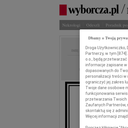
Nekrologi
Odeszli
Poradnik p
Dbamy o Twoją prywa
Droga Użytkowniczko, Dr
IMIĘ I NAZWISKO:
Partnerzy, w tym [
874
]
o.o., będą przetwarzać 
Warszawa
REGION:
informacje zapisane w
05.05.2026
DATA EMISJI:
dopasowanych do Twoich
personalizacji treści 
ograniczyć jej zakres
Twoje dane osobowe mo
funkcjonowania serwisó
Małgosi
przetwarzania Twoich da
Zaufanych Partnerów, 
skontaktuj się z admin
wyrazy głębokiego 
Więcej informacji znaj
Poprzez kliknięcie "Ak