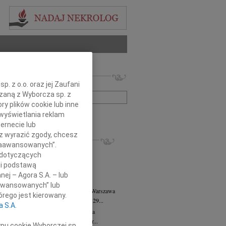
 nekrologów i wspomnień
. z o.o. oraz jej Zaufani
zwisko lub numer ogłoszenia:
ązaną z Wyborcza sp. z
ry plików cookie lub inne
wyświetlania reklam
+ szukanie zaawansowane
ernecie lub
sz wyrazić zgody, chcesz
KROLOGI
 Zaawansowanych”.
8.2026
Warszawa
 dotyczących
anie Wydziału dr hab. Julii Kubisie,...
li podstawą
8.2026
Warszawa
nej – Agora S.A. – lub
j kochanej i dzielnej Marylce Butruk...
aawansowanych” lub
 Tadeusz Duniec
wiek: 79
07.08.2026
Warszawa
rego jest kierowany.
lkim żalem przyjęliśmy wiadomość, że 29...
a S.A.
rzata Kościelska
07.08.2026
Warszawa
u 3 sierpnia 2026 roku zmarła Profesor...
ypu cookie Wyborczej sp.