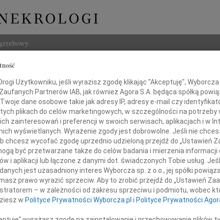
ogrzebowy
tność
Szukaj
ogi Użytkowniku, jeśli wyrazisz zgodę klikając "Akceptuję", Wyborcza sp
Imię i na
 Zaufanych Partnerów IAB, jak również Agora S.A. będąca spółką powi
Twoje dane osobowe takie jak adresy IP, adresy e-mail czy identyfikato
 tych plikach do celów marketingowych, w szczególności na potrzeby 
 zainteresowań i preferencji w swoich serwisach, aplikacjach i w Int
w nich wyświetlanych. Wyrażenie zgody jest dobrowolne. Jeśli nie chce
INNE NE
 lub chcesz wycofać zgodę uprzednio udzieloną przejdź do „Ustawień
07.0
gą być przetwarzane także do celów badania i mierzenia informacji
Dziek
w i aplikacji lub łączone z danymi dot. świadczonych Tobie usług. Jeś
07.0
 Dąbrowskiej-Bochenek
nych jest uzasadniony interes Wyborcza sp. z o.o., jej spółki powiąza
Nasze
masz prawo wyrazić sprzeciw. Aby to zrobić przejdź do „Ustawień Z
Jacek
istratorem – w zależności od zakresu sprzeciwu i podmiotu, wobec któ
współczucia i słowa otuchy z powodu śmierci
Z wie
dziesz w
Polityce Prywatności Wyborcza.pl
i
Polityce Prywatności Agor
Małgo
W dni
ceptuję" wyrażasz zgodę na zainstalowanie i przechowywanie plików t