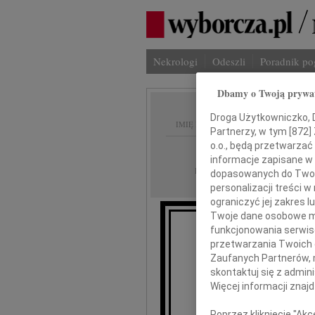
Nekrologi
Odeszli
Poradnik p
Dbamy o Twoją prywa
Droga Użytkowniczko, Dr
IMIĘ I NAZWISKO:
Partnerzy, w tym [
872
]
o.o., będą przetwarzać 
Warszawa
REGION:
informacje zapisane w
05.05.2026
DATA EMISJI:
dopasowanych do Twoich
personalizacji treści 
ograniczyć jej zakres
Twoje dane osobowe mo
funkcjonowania serwisó
przetwarzania Twoich da
Z
Zaufanych Partnerów, 
skontaktuj się z admin
Więcej informacji znaj
Wyrazy głęb
Poprzez kliknięcie "Ak