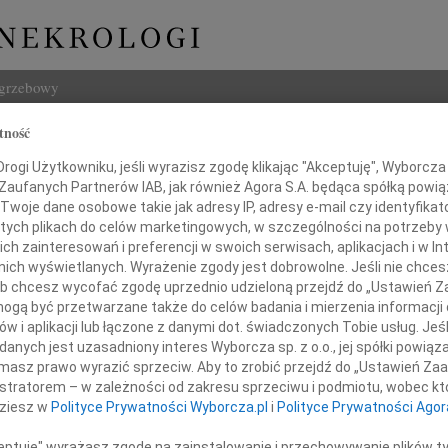
ogrzebowy
tność
Szukaj
ogi Użytkowniku, jeśli wyrazisz zgodę klikając "Akceptuję", Wyborcza sp
Imię i na
 Zaufanych Partnerów IAB, jak również Agora S.A. będąca spółką powi
Twoje dane osobowe takie jak adresy IP, adresy e-mail czy identyfikato
 tych plikach do celów marketingowych, w szczególności na potrzeby 
 zainteresowań i preferencji w swoich serwisach, aplikacjach i w Int
w nich wyświetlanych. Wyrażenie zgody jest dobrowolne. Jeśli nie chce
INNE NE
 lub chcesz wycofać zgodę uprzednio udzieloną przejdź do „Ustawień
07.0
gą być przetwarzane także do celów badania i mierzenia informacji
Nasze
w i aplikacji lub łączone z danymi dot. świadczonych Tobie usług. Jeś
Koledze
Jacek
nych jest uzasadniony interes Wyborcza sp. z o.o., jej spółki powiąza
Z wie
bigniewowi Jaros
masz prawo wyrazić sprzeciw. Aby to zrobić przejdź do „Ustawień Z
Małgo
istratorem – w zależności od zakresu sprzeciwu i podmiotu, wobec któ
W dni
dziesz w
Polityce Prywatności Wyborcza.pl
i
Polityce Prywatności Agor
okiego współczucia z powodu śmierci
Eugen
Z ogr
ceptuję" wyrażasz zgodę na zainstalowanie i przechowywanie plików t