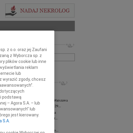
 nekrologów i wspomnień
. z o.o. oraz jej Zaufani
zwisko lub numer ogłoszenia:
ązaną z Wyborcza sp. z
ry plików cookie lub inne
wyświetlania reklam
+ szukanie zaawansowane
ernecie lub
sz wyrazić zgody, chcesz
KROLOGI
 Zaawansowanych”.
8.2026
Warszawa
 dotyczących
j kochanej i dzielnej Marylce Butruk...
li podstawą
 Tadeusz Duniec
wiek: 79
07.08.2026
Warszawa
nej – Agora S.A. – lub
lkim żalem przyjęliśmy wiadomość, że 29...
aawansowanych” lub
rzata Kościelska
07.08.2026
Warszawa
rego jest kierowany.
u 3 sierpnia 2026 roku zmarła Profesor...
a S.A.
iusz Butruk
05.08.2026
Warszawa
omnym żalem przyjęliśmy wiadomość o...
ypu cookie Wyborczej sp.