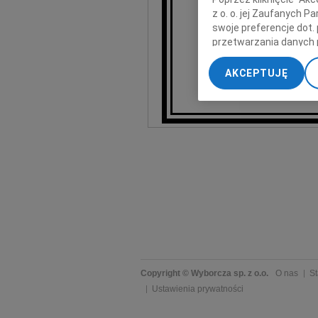
z o. o. jej Zaufanych 
swoje preferencje dot.
przetwarzania danych 
„Ustawienia zaawansow
AKCEPTUJĘ
My, nasi Zaufani Part
Pra
dokładnych danych geol
Przechowywanie informa
treści, badnie odbiorcó
Copyright © Wyborcza sp. z o.o.
O nas
St
Ustawienia prywatności