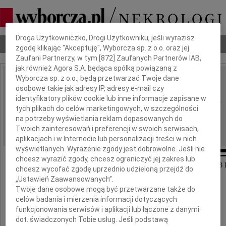
Dbamy o Twoją prywatność
Droga Użytkowniczko, Drogi Użytkowniku, jeśli wyrazisz
Nekrologi
Odeszli
Poradnik pogrzebowy
zgodę klikając "Akceptuję", Wyborcza sp. z o.o. oraz jej
Zaufani Partnerzy, w tym [
872
] Zaufanych Partnerów IAB,
jak również Agora S.A. będąca spółką powiązaną z
Wyborcza sp. z o.o., będą przetwarzać Twoje dane
Ludwik Radek
osobowe takie jak adresy IP, adresy e-mail czy
IMIĘ I NAZWISKO:
identyfikatory plików cookie lub inne informacje zapisane w
tych plikach do celów marketingowych, w szczególności
Warszawa
REGION:
na potrzeby wyświetlania reklam dopasowanych do
05.05.2026
DATA EMISJI:
Twoich zainteresowań i preferencji w swoich serwisach,
aplikacjach i w Internecie lub personalizacji treści w nich
wyświetlanych. Wyrażenie zgody jest dobrowolne. Jeśli nie
chcesz wyrazić zgody, chcesz ograniczyć jej zakres lub
W dniu 28 kwietnia 2026 roku zmarł w wieku 93 l
chcesz wycofać zgodę uprzednio udzieloną przejdź do
„Ustawień Zaawansowanych”.
Twoje dane osobowe mogą być przetwarzane także do
celów badania i mierzenia informacji dotyczących
funkcjonowania serwisów i aplikacji lub łączone z danymi
dot. świadczonych Tobie usług. Jeśli podstawą