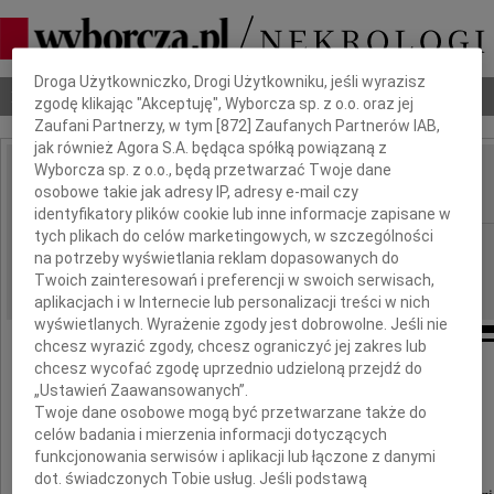
Dbamy o Twoją prywatność
Droga Użytkowniczko, Drogi Użytkowniku, jeśli wyrazisz
Nekrologi
Odeszli
Poradnik pogrzebowy
zgodę klikając "Akceptuję", Wyborcza sp. z o.o. oraz jej
Zaufani Partnerzy, w tym [
872
] Zaufanych Partnerów IAB,
jak również Agora S.A. będąca spółką powiązaną z
Wyborcza sp. z o.o., będą przetwarzać Twoje dane
Tomasz Jaraczewski
osobowe takie jak adresy IP, adresy e-mail czy
IMIĘ I NAZWISKO:
identyfikatory plików cookie lub inne informacje zapisane w
tych plikach do celów marketingowych, w szczególności
Warszawa
REGION:
na potrzeby wyświetlania reklam dopasowanych do
05.05.2026
DATA EMISJI:
Twoich zainteresowań i preferencji w swoich serwisach,
aplikacjach i w Internecie lub personalizacji treści w nich
wyświetlanych. Wyrażenie zgody jest dobrowolne. Jeśli nie
chcesz wyrazić zgody, chcesz ograniczyć jej zakres lub
chcesz wycofać zgodę uprzednio udzieloną przejdź do
Odszedł spokojnie w wieku 83 lat
„Ustawień Zaawansowanych”.
Twoje dane osobowe mogą być przetwarzane także do
Tomasz Jaraczewski
celów badania i mierzenia informacji dotyczących
funkcjonowania serwisów i aplikacji lub łączone z danymi
dot. świadczonych Tobie usług. Jeśli podstawą