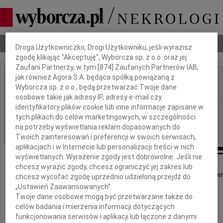
Dbamy o Twoją prywatność
Nekrologi
Odeszli
Poradnik pogrzebowy
Droga Użytkowniczko, Drogi Użytkowniku, jeśli wyrazisz
zgodę klikając "Akceptuję", Wyborcza sp. z o.o. oraz jej
Zaufani Partnerzy, w tym [
874
] Zaufanych Partnerów IAB,
jak również Agora S.A. będąca spółką powiązaną z
Ireneusz Kozicki
Wyborcza sp. z o.o., będą przetwarzać Twoje dane
IMIĘ I NAZWISKO:
osobowe takie jak adresy IP, adresy e-mail czy
identyfikatory plików cookie lub inne informacje zapisane w
Warszawa
REGION:
tych plikach do celów marketingowych, w szczególności
04.05.2026
DATA EMISJI:
na potrzeby wyświetlania reklam dopasowanych do
Twoich zainteresowań i preferencji w swoich serwisach,
aplikacjach i w Internecie lub personalizacji treści w nich
wyświetlanych. Wyrażenie zgody jest dobrowolne. Jeśli nie
chcesz wyrazić zgody, chcesz ograniczyć jej zakres lub
Z głębokim żalem przyjęliśmy wiadomość o śmier
chcesz wycofać zgodę uprzednio udzieloną przejdź do
„Ustawień Zaawansowanych”.
Pana
Twoje dane osobowe mogą być przetwarzane także do
dr. hab. n. med.
celów badania i mierzenia informacji dotyczących
funkcjonowania serwisów i aplikacji lub łączone z danymi