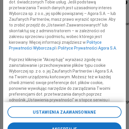
Ireneusza Kozickiego
dot. świadczonych Tobie usług. Jeśli podstawą
przetwarzania Twoich danych jest uzasadniony interes
Wyborcza sp. z o.o., jej spółki powiązanej – Agora S.A. – lub
Zaufanych Partnerów, masz prawo wyrazić sprzeciw. Aby
Pracownika Centrum Medycznego Kształcenia Podypl
to zrobić przejdź do „Ustawień Zaawansowanych” lub
skontaktuj się z administratorem – w zależności od
w latach 1980-2013
zakresu sprzeciwu i podmiotu, wobec którego jest
Profesora Nadzwyczajnego
kierowany. Więcej informacji znajdziesz w
Polityce
Prywatności Wyborcza.pl
i
Polityce Prywatności Agora S.A.
Rodzinie Zmarłego
Poprzez kliknięcie "Akceptuję" wyrażasz zgodę na
zainstalowanie i przechowywanie plików typu cookie
Wyborczej sp. z o. o. jej Zaufanych Partnerów i Agora S.A.
na Twoim urządzeniu końcowym. Możesz też w każdej
składamy wyrazy najgłębszego współczucia
chwili zmienić swoje preferencje dot. plików cookie,
ponownie wywołując narzędzie do zarządzania Twoimi
Dyrekcja, Rada Naukowa i Pracownicy
preferencjami dot. przetwarzania danych poprzez
odnośnik „Ustawienia prywatności” w stopce serwisu i
Centrum Medycznego Kształcenia Podyplomoweg
przechodząc do sekcji „Ustawienia zaawansowane”.
Zmiana ustawień plików cookie możliwa jest także za
USTAWIENIA ZAAWANSOWANE
pomocą ustawień przeglądarki.
My, nasi Zaufani Partnerzy i Agora S.A. możemy