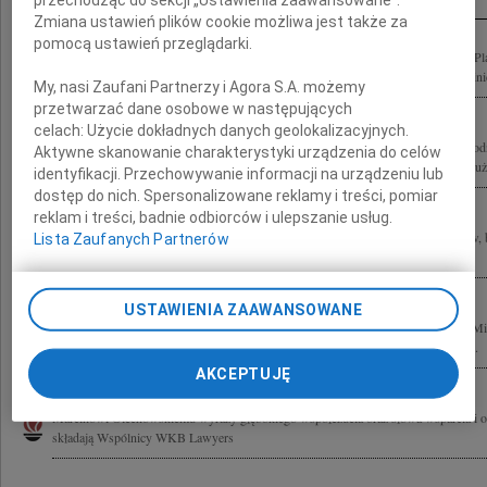
Zmiana ustawień plików cookie możliwa jest także za
pomocą ustawień przeglądarki.
Odszedł Andrzej Olechowski Dyplomata, polityk, ekonomista, jeden z założycieli P
Minister i wiceminister w rządach po 1989 roku. Człowiek dialogu, zawsze pełen inic
My, nasi Zaufani Partnerzy i Agora S.A. możemy
przetwarzać dane osobowe w następujących
celach:
Użycie dokładnych danych geolokalizacyjnych.
Z głębokim smutkiem żegnamy dr. Andrzeja Olechowskiego Wieloletniego Przewod
Aktywne skanowanie charakterystyki urządzenia do celów
Banku Handlowego w Warszawie S.A. Człowieka wybitnej klasy i prawości. Zasłużo
identyfikacji. Przechowywanie informacji na urządzeniu lub
dostęp do nich. Spersonalizowane reklamy i treści, pomiar
reklam i treści, badnie odbiorców i ulepszanie usług.
Z wielkim smutkiem żegnamy Andrzeja Olechowskiego byłego Ministra Finansów, 
Lista Zaufanych Partnerów
Zagranicznych, Członka Rady Dyrektorów Polsko-Amerykańskiego Funduszu...
USTAWIENIA ZAAWANSOWANE
Z głębokim smutkiem przyjąłem wiadomość o odejściu Andrzeja Olechowskiego Mi
latach 1993-1995, wybitnego ekonomisty, dyplomaty i polityka. Przez lata swojej...
AKCEPTUJĘ
Marcinowi Olechowskiemu wyrazy głębokiego współczucia oraz słowa wsparcia i o
składają Wspólnicy WKB Lawyers