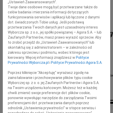
„Ustawień Zaawansowanych”.
Twoje dane osobowe mogą być przetwarzane także do
celów badania i mierzenia informacji dotyczących
funkcjonowania serwisów i aplikacji lub łączone z danymi
dot. świadczonych Tobie usług. Jeśli podstawą
przetwarzania Twoich danych jest uzasadniony interes
Andrzeja Olechowskie
Wyborcza sp. z o.o., jej spółki powiązanej – Agora S.A. – lub
Zaufanych Partnerów, masz prawo wyrazić sprzeciw. Aby
to zrobić przejdź do „Ustawień Zaawansowanych” lub
skontaktuj się z administratorem – w zależności od
Składamy najszczersze kondolencje również
zakresu sprzeciwu i podmiotu, wobec którego jest
kierowany. Więcej informacji znajdziesz w
Polityce
całej Rodzinie i Bliskim
Prywatności Wyborcza.pl
i
Polityce Prywatności Agora S.A.
Poprzez kliknięcie "Akceptuję" wyrażasz zgodę na
łącząc się w bólu i smutku w tych trudnych chwila
zainstalowanie i przechowywanie plików typu cookie
Wyborczej sp. z o. o. jej Zaufanych Partnerów i Agora S.A.
Magdalena i Stanisław Janowscy z rodziną
na Twoim urządzeniu końcowym. Możesz też w każdej
chwili zmienić swoje preferencje dot. plików cookie,
ponownie wywołując narzędzie do zarządzania Twoimi
preferencjami dot. przetwarzania danych poprzez
Inne kondolencje
odnośnik „Ustawienia prywatności” w stopce serwisu i
przechodząc do sekcji „Ustawienia zaawansowane”.