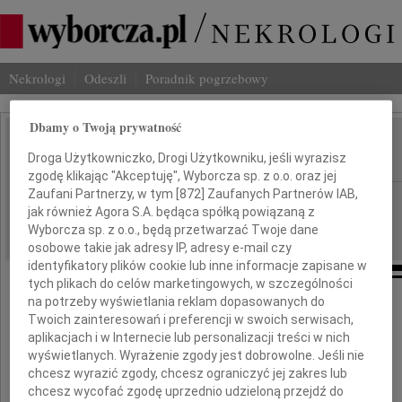
Nekrologi
Odeszli
Poradnik pogrzebowy
Dbamy o Twoją prywatność
Andrzej Olechowski
Droga Użytkowniczko, Drogi Użytkowniku, jeśli wyrazisz
IMIĘ I NAZWISKO:
zgodę klikając "Akceptuję", Wyborcza sp. z o.o. oraz jej
Zaufani Partnerzy, w tym [
872
] Zaufanych Partnerów IAB,
cała Polska
REGION:
jak również Agora S.A. będąca spółką powiązaną z
04.05.2026
DATA EMISJI:
Wyborcza sp. z o.o., będą przetwarzać Twoje dane
osobowe takie jak adresy IP, adresy e-mail czy
identyfikatory plików cookie lub inne informacje zapisane w
tych plikach do celów marketingowych, w szczególności
na potrzeby wyświetlania reklam dopasowanych do
Twoich zainteresowań i preferencji w swoich serwisach,
Jackowi Olechowskiemu
aplikacjach i w Internecie lub personalizacji treści w nich
wyświetlanych. Wyrażenie zgody jest dobrowolne. Jeśli nie
chcesz wyrazić zgody, chcesz ograniczyć jej zakres lub
wyrazy głębokiego współczucia
chcesz wycofać zgodę uprzednio udzieloną przejdź do
z powodu śmierci Taty,