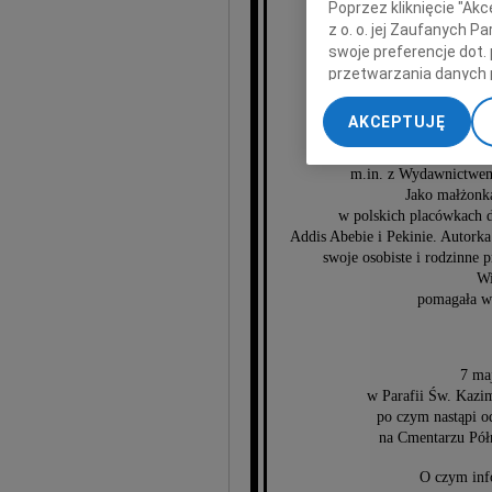
Poprzez kliknięcie "Ak
z o. o. jej Zaufanych 
A
swoje preferencje dot.
przetwarzania danych 
„Ustawienia zaawansow
ukoch
AKCEPTUJĘ
My, nasi Zaufani Part
Z wykształcenia filol
dokładnych danych geol
m.in. z Wydawnictwem
Przechowywanie informa
Jako małżonk
treści, badnie odbiorcó
w polskich placówkach 
Addis Abebie i Pekinie. Autorka
swoje osobiste i rodzinne 
Wi
pomagała wo
7 ma
w Parafii Św. Kazi
po czym nastąpi o
na Cmentarzu Pó
O czym inf