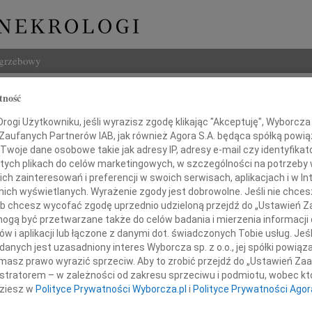
ogrzebowy
Szukaj
tność
ielecka
Imię i na
ogi Użytkowniku, jeśli wyrazisz zgodę klikając "Akceptuję", Wyborcza sp
 Zaufanych Partnerów IAB, jak również Agora S.A. będąca spółką powi
Twoje dane osobowe takie jak adresy IP, adresy e-mail czy identyfikato
 tych plikach do celów marketingowych, w szczególności na potrzeby 
 zainteresowań i preferencji w swoich serwisach, aplikacjach i w Int
INNE NE
w nich wyświetlanych. Wyrażenie zgody jest dobrowolne. Jeśli nie chce
 lub chcesz wycofać zgodę uprzednio udzieloną przejdź do „Ustawień
Jerzy
gą być przetwarzane także do celów badania i mierzenia informacji
W dni
w i aplikacji lub łączone z danymi dot. świadczonych Tobie usług. Jeś
Kryst
nych jest uzasadniony interes Wyborcza sp. z o.o., jej spółki powiąza
bokim smutkiem zawiadamiamy,
Z żal
masz prawo wyrazić sprzeciw. Aby to zrobić przejdź do „Ustawień Z
nia 2026 roku, przeżywszy 99 lat, zmarła
Ewa W
istratorem – w zależności od zakresu sprzeciwu i podmiotu, wobec któ
W dni
dziesz w
Polityce Prywatności Wyborcza.pl
i
Polityce Prywatności Agor
Małgo
Z wie