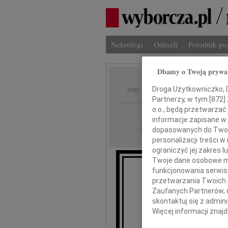
Nekrologi
Odeszli
Poradnik p
Dbamy o Twoją prywa
Anna C
Droga Użytkowniczko, Dr
IMIĘ I NAZWISKO:
Partnerzy, w tym [
872
]
o.o., będą przetwarzać 
Warszawa
REGION:
informacje zapisane w
04.05.2026
DATA EMISJI:
dopasowanych do Twoich
personalizacji treści 
ograniczyć jej zakres
Twoje dane osobowe mo
funkcjonowania serwisó
przetwarzania Twoich da
Z głę
Zaufanych Partnerów, 
że dnia 25 kwiet
skontaktuj się z admin
Więcej informacji znaj