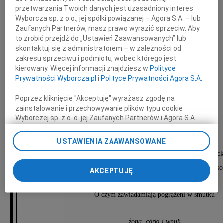
przetwarzania Twoich danych jest uzasadniony interes
Wyborcza sp. z o.o., jej spółki powiązanej – Agora S.A. – lub
Zaufanych Partnerów, masz prawo wyrazić sprzeciw. Aby
mgr inż.
to zrobić przejdź do „Ustawień Zaawansowanych” lub
skontaktuj się z administratorem – w zależności od
Janusz Trojanowski
zakresu sprzeciwu i podmiotu, wobec którego jest
kierowany. Więcej informacji znajdziesz w
Polityce
Prywatności Wyborcza.pl
i
Polityce Prywatności Agora S.A.
pracownik naukowy IMP
Poprzez kliknięcie "Akceptuję" wyrażasz zgodę na
zainstalowanie i przechowywanie plików typu cookie
Wyborczej sp. z o. o. jej Zaufanych Partnerów i Agora S.A.
Msza św. pogrzebowa odprawiona zostanie
na Twoim urządzeniu końcowym. Możesz też w każdej
chwili zmienić swoje preferencje dot. plików cookie,
6 maja 2026 roku (środa) o godzinie 11:00
USTAWIENIA ZAAWANSOWANE
ponownie wywołując narzędzie do zarządzania Twoimi
w kościele p.w. św. Wincentego a`Paulo w Otwock
preferencjami dot. przetwarzania danych poprzez
odnośnik „Ustawienia prywatności” w stopce serwisu i
po której nastąpi wyprowadzenie na cmentarz miejs
AKCEPTUJĘ
przechodząc do sekcji „Ustawienia zaawansowane”.
Zmiana ustawień plików cookie możliwa jest także za
O czym zawiadamiają pogrążeni w smutku
pomocą ustawień przeglądarki.
My, nasi Zaufani Partnerzy i Agora S.A. możemy
żona, córki i wnuk