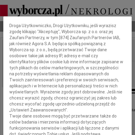
Dbamy o Twoją prywatność
Droga Użytkowniczko, Drogi Użytkowniku, jeśli wyrazisz
Nekrologi
Odeszli
Poradnik pogrzebowy
zgodę klikając "Akceptuję", Wyborcza sp. z o.o. oraz jej
Zaufani Partnerzy, w tym [
874
] Zaufanych Partnerów IAB,
jak również Agora S.A. będąca spółką powiązaną z
Janusz Trojanowski
Wyborcza sp. z o.o., będą przetwarzać Twoje dane
IMIĘ I NAZWISKO:
osobowe takie jak adresy IP, adresy e-mail czy
identyfikatory plików cookie lub inne informacje zapisane w
Warszawa
REGION:
tych plikach do celów marketingowych, w szczególności
na potrzeby wyświetlania reklam dopasowanych do
04.05.2026
DATA EMISJI:
Twoich zainteresowań i preferencji w swoich serwisach,
aplikacjach i w Internecie lub personalizacji treści w nich
wyświetlanych. Wyrażenie zgody jest dobrowolne. Jeśli nie
chcesz wyrazić zgody, chcesz ograniczyć jej zakres lub
chcesz wycofać zgodę uprzednio udzieloną przejdź do
„Ustawień Zaawansowanych”.
28 kwietnia 2026 roku zmarł przeżywszy 84 lata
Twoje dane osobowe mogą być przetwarzane także do
celów badania i mierzenia informacji dotyczących
funkcjonowania serwisów i aplikacji lub łączone z danymi
dot. świadczonych Tobie usług. Jeśli podstawą