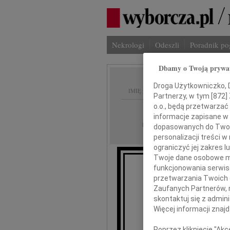
Nekrologi
Odeszli
Poradnik p
Dbamy o Twoją prywa
Droga Użytkowniczko, Dr
IMIĘ I NAZWISKO:
Partnerzy, w tym [
872
]
o.o., będą przetwarzać 
Warszawa
REGION:
informacje zapisane w
04.05.2026
DATA EMISJI:
dopasowanych do Twoich
personalizacji treści 
ograniczyć jej zakres
Twoje dane osobowe mo
funkcjonowania serwisó
przetwarzania Twoich da
Jac
Zaufanych Partnerów, 
skontaktuj się z admin
Więcej informacji znaj
wyrazy
Poprzez kliknięcie "Ak