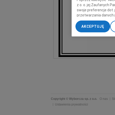
z o. o. jej Zaufanych 
swoje preferencje dot.
przetwarzania danych 
„Ustawienia zaawansow
AKCEPTUJĘ
My, nasi Zaufani Part
dokładnych danych geol
Przechowywanie informa
treści, badnie odbiorcó
Copyright © Wyborcza sp. z o.o.
O nas
St
Ustawienia prywatności