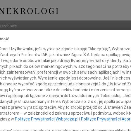
ogrzebowy
tność
Szukaj
ogi Użytkowniku, jeśli wyrazisz zgodę klikając "Akceptuję", Wyborcza sp
Imię i na
 Zaufanych Partnerów IAB, jak również Agora S.A. będąca spółką powi
Twoje dane osobowe takie jak adresy IP, adresy e-mail czy identyfikato
 tych plikach do celów marketingowych, w szczególności na potrzeby 
 zainteresowań i preferencji w swoich serwisach, aplikacjach i w Int
w nich wyświetlanych. Wyrażenie zgody jest dobrowolne. Jeśli nie chce
INNE NE
 lub chcesz wycofać zgodę uprzednio udzieloną przejdź do „Ustawień
Eugen
gą być przetwarzane także do celów badania i mierzenia informacji
Z ogr
w i aplikacji lub łączone z danymi dot. świadczonych Tobie usług. Jeś
Małgo
nych jest uzasadniony interes Wyborcza sp. z o.o., jej spółki powiąza
kowi Gorzkowskiemu
Z głę
masz prawo wyrazić sprzeciw. Aby to zrobić przejdź do „Ustawień Z
Andr
istratorem – w zależności od zakresu sprzeciwu i podmiotu, wobec któ
27 li
dziesz w
Polityce Prywatności Wyborcza.pl
i
Polityce Prywatności Agor
 współczucia z powodu śmierci
Inoce
Mgr f
ceptuję" wyrażasz zgodę na zainstalowanie i przechowywanie plików t