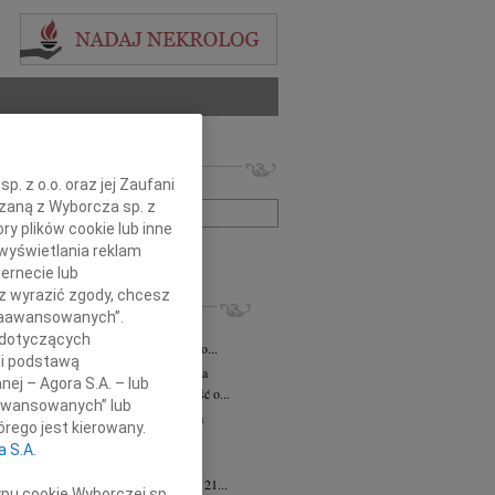
 nekrologów i wspomnień
. z o.o. oraz jej Zaufani
zwisko lub numer ogłoszenia:
ązaną z Wyborcza sp. z
ry plików cookie lub inne
wyświetlania reklam
+ szukanie zaawansowane
ernecie lub
sz wyrazić zgody, chcesz
KROLOGI
 Zaawansowanych”.
iusz Butruk
05.08.2026
Warszawa
 dotyczących
omnym żalem przyjęliśmy wiadomość o...
li podstawą
rzata Kościelska
06.08.2026
Warszawa
nej – Agora S.A. – lub
bokim smutkiem przyjęliśmy wiadomość o...
aawansowanych” lub
zej Komorowski
06.08.2026
Warszawa
rego jest kierowany.
pca 2026 roku odszedł Śp. Andrzej...
a S.A.
ntyna Karkocha
06.08.2026
Warszawa
arm. Inocentyna Karkocha zmarła dnia 21...
ypu cookie Wyborczej sp.