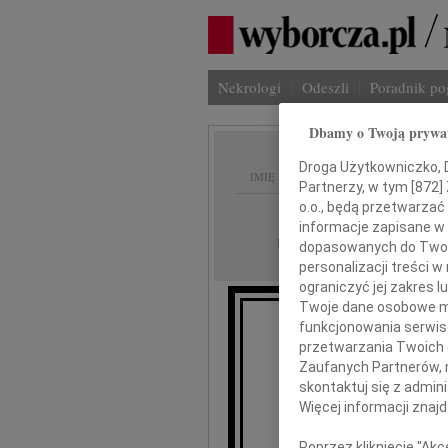
Nekrologi
Odeszli
Poradnik p
Dbamy o Twoją prywa
Droga Użytkowniczko, Dr
IMIĘ I NAZWISKO:
Partnerzy, w tym [
872
]
o.o., będą przetwarzać 
Warszawa
REGION:
informacje zapisane w
30.04.2026
DATA EMISJI:
dopasowanych do Twoich
personalizacji treści 
ograniczyć jej zakres
Twoje dane osobowe mo
funkcjonowania serwisó
przetwarzania Twoich da
Zaufanych Partnerów, 
skontaktuj się z admin
Więcej informacji znaj
Jac
Poprzez kliknięcie "Ak