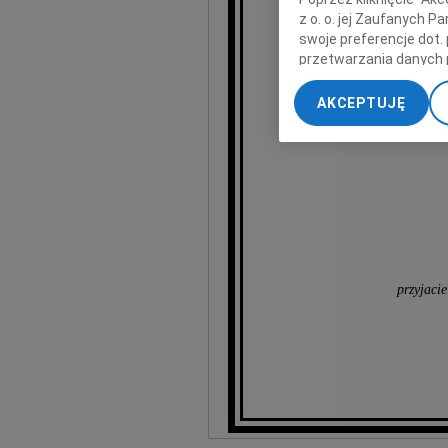
z o. o. jej Zaufanych 
swoje preferencje dot.
wyr
przetwarzania danych 
„Ustawienia zaawansow
AKCEPTUJĘ
My, nasi Zaufani Part
dokładnych danych geol
Przechowywanie informa
treści, badnie odbiorcó
przyjaci