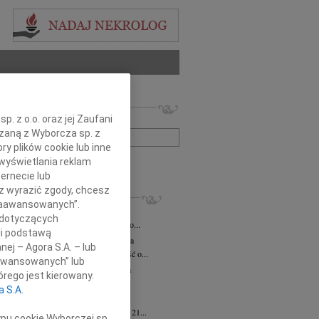
 nekrologów i wspomnień
. z o.o. oraz jej Zaufani
zwisko lub numer ogłoszenia:
ązaną z Wyborcza sp. z
ry plików cookie lub inne
wyświetlania reklam
+ szukanie zaawansowane
ernecie lub
sz wyrazić zgody, chcesz
KROLOGI
 Zaawansowanych”.
iusz Butruk
05.08.2026
Warszawa
 dotyczących
omnym żalem przyjęliśmy wiadomość o...
li podstawą
rzata Kościelska
06.08.2026
Warszawa
nej – Agora S.A. – lub
bokim smutkiem przyjęliśmy wiadomość o...
aawansowanych” lub
zej Komorowski
06.08.2026
Warszawa
rego jest kierowany.
pca 2026 roku odszedł Śp. Andrzej...
a S.A.
ntyna Karkocha
06.08.2026
Warszawa
arm. Inocentyna Karkocha zmarła dnia 21...
ypu cookie Wyborczej sp.