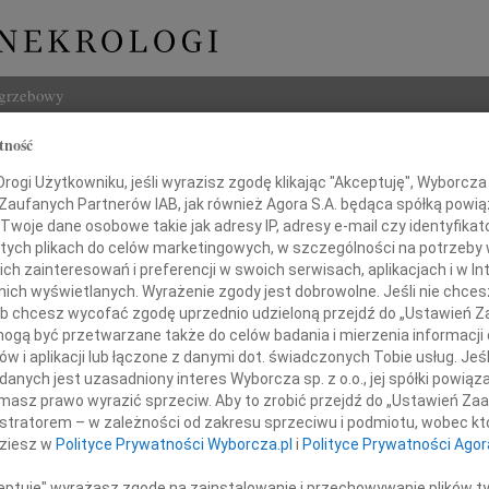
ogrzebowy
tność
Szukaj
ogi Użytkowniku, jeśli wyrazisz zgodę klikając "Akceptuję", Wyborcza sp
Imię i na
 Zaufanych Partnerów IAB, jak również Agora S.A. będąca spółką powi
Twoje dane osobowe takie jak adresy IP, adresy e-mail czy identyfikato
 tych plikach do celów marketingowych, w szczególności na potrzeby 
 zainteresowań i preferencji w swoich serwisach, aplikacjach i w Int
w nich wyświetlanych. Wyrażenie zgody jest dobrowolne. Jeśli nie chce
INNE NE
 lub chcesz wycofać zgodę uprzednio udzieloną przejdź do „Ustawień
Eugen
gą być przetwarzane także do celów badania i mierzenia informacji
Z ogr
w i aplikacji lub łączone z danymi dot. świadczonych Tobie usług. Jeś
Małgo
nych jest uzasadniony interes Wyborcza sp. z o.o., jej spółki powiąza
Drogiemu
Z głę
masz prawo wyrazić sprzeciw. Aby to zrobić przejdź do „Ustawień Z
Andr
istratorem – w zależności od zakresu sprzeciwu i podmiotu, wobec któ
27 li
dziesz w
Polityce Prywatności Wyborcza.pl
i
Polityce Prywatności Agor
kowi Gorzkowskiemu
Inoce
Mgr f
ceptuję" wyrażasz zgodę na zainstalowanie i przechowywanie plików t