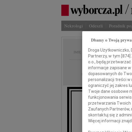
Nekrologi
Odeszli
Poradnik p
Dbamy o Twoją prywa
Witalj
Droga Użytkowniczko, Dr
IMIĘ I NAZWISKO:
Partnerzy, w tym [
874
]
o.o., będą przetwarzać 
Warszawa
REGION:
informacje zapisane w
29.04.2026
dopasowanych do Twoich
DATA EMISJI:
personalizacji treści 
ograniczyć jej zakres
Twoje dane osobowe mo
funkcjonowania serwisó
przetwarzania Twoich da
W dniu 24 kwie
Zaufanych Partnerów, 
skontaktuj się z admin
Nasz Uko
Więcej informacji znaj