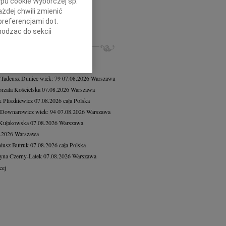
ypu cookie Wyborczej sp.
d Piotrowicz
07.08.2026
Warszawa
żdej chwili zmienić
bokim żalem zawiadamiamy, że 1...
preferencjami dot.
cej
hodząc do sekcji
stawień przeglądarki.
ZE NEKROLOGI, KONDOLENCJE
8.2026
Warszawa
h celach:
Użycie
8.2026
Warszawa
lów identyfikacji.
 Tadeusz Duniec
wiek: 79
07.08.2026
Warszawa
ści, pomiar reklam i
rzata Kościelska
07.08.2026
Warszawa
 Pliszkiewicz
07.08.2026
cała Polska
 Downarowicz
wiek: 94
07.08.2026
Warszawa
 Kułakowska
07.08.2026
Warszawa
8.2026
Warszawa
iusz Butruk
07.08.2026
cała Polska
yna Czerny-Latek
07.08.2026
Warszawa
cej