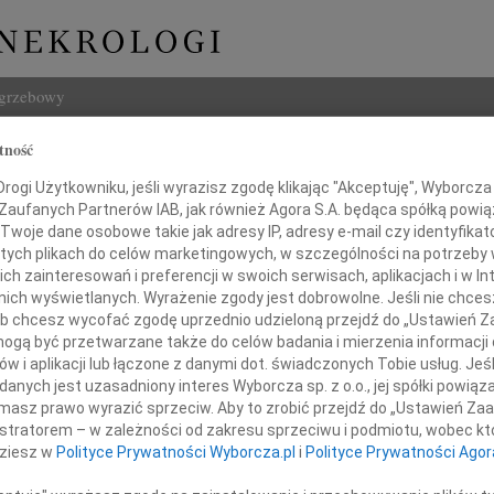
ogrzebowy
tność
Szukaj
usz Wolny
Imię i na
ogi Użytkowniku, jeśli wyrazisz zgodę klikając "Akceptuję", Wyborcza sp
 Zaufanych Partnerów IAB, jak również Agora S.A. będąca spółką powi
Twoje dane osobowe takie jak adresy IP, adresy e-mail czy identyfikato
 tych plikach do celów marketingowych, w szczególności na potrzeby 
 zainteresowań i preferencji w swoich serwisach, aplikacjach i w Int
w nich wyświetlanych. Wyrażenie zgody jest dobrowolne. Jeśli nie chce
INNE NE
 lub chcesz wycofać zgodę uprzednio udzieloną przejdź do „Ustawień
Jerzy
gą być przetwarzane także do celów badania i mierzenia informacji
W dni
w i aplikacji lub łączone z danymi dot. świadczonych Tobie usług. Jeś
Kryst
nych jest uzasadniony interes Wyborcza sp. z o.o., jej spółki powiąza
Z żal
tnia 2026 roku zmarł przeżywszy 96 lat
masz prawo wyrazić sprzeciw. Aby to zrobić przejdź do „Ustawień Z
Ewa W
istratorem – w zależności od zakresu sprzeciwu i podmiotu, wobec któ
chany Tata, Dziadek i Pradziadek
W dni
dziesz w
Polityce Prywatności Wyborcza.pl
i
Polityce Prywatności Agor
Małgo
Z wie