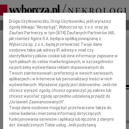
Dbamy o Twoją prywatność
Droga Użytkowniczko, Drogi Użytkowniku, jeśli wyrazisz
Nekrologi
Odeszli
Poradnik pogrzebowy
zgodę klikając "Akceptuję", Wyborcza sp. z o.o. oraz jej
Zaufani Partnerzy, w tym [
874
] Zaufanych Partnerów IAB,
jak również Agora S.A. będąca spółką powiązaną z
Wyborcza sp. z o.o., będą przetwarzać Twoje dane
Aleksander Maksymiuk
osobowe takie jak adresy IP, adresy e-mail czy
IMIĘ I NAZWISKO:
identyfikatory plików cookie lub inne informacje zapisane w
tych plikach do celów marketingowych, w szczególności
Gdańsk
REGION:
na potrzeby wyświetlania reklam dopasowanych do
23.09.2010
DATA EMISJI:
Twoich zainteresowań i preferencji w swoich serwisach,
aplikacjach i w Internecie lub personalizacji treści w nich
wyświetlanych. Wyrażenie zgody jest dobrowolne. Jeśli nie
chcesz wyrazić zgody, chcesz ograniczyć jej zakres lub
chcesz wycofać zgodę uprzednio udzieloną przejdź do
Ci, których kochamy, na zawsze
„Ustawień Zaawansowanych”.
Twoje dane osobowe mogą być przetwarzane także do
zostaną w naszych sercach.
celów badania i mierzenia informacji dotyczących
funkcjonowania serwisów i aplikacji lub łączone z danymi
Z głębokim żalem zawiadamiamy, że 21 września 201
dot. świadczonych Tobie usług. Jeśli podstawą
odszedł od nas kochany Mąż i Tatuś